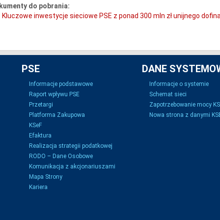
kumenty do pobrania:
Kluczowe inwestycje sieciowe PSE z ponad 300 mln zł unijnego dofi
PSE
DANE SYSTEMO
Informacje podstawowe
Informacje o systemie
Raport wpływu PSE
Schemat sieci
Przetargi
Zapotrzebowanie mocy K
Platforma Zakupowa
Nowa strona z danymi KSE
KSeF
Efaktura
Realizacja strategii podatkowej
RODO – Dane Osobowe
Komunikacja z akcjonariuszami
Mapa Strony
Kariera