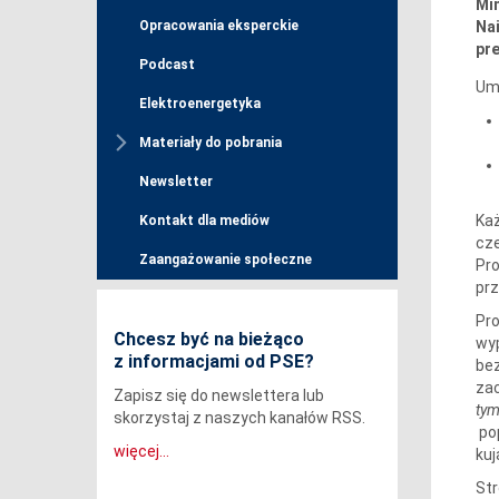
Min
Nai
Opracowania eksperckie
pr
Podcast
Umo
Elektroenergetyka
Materiały do pobrania
Newsletter
Każ
Kontakt dla mediów
cz
Zaangażowanie społeczne
Pro
prz
Pro
Chcesz być na bieżąco
wy
z informacjami od PSE?
bez
zac
Zapisz się do newslettera lub
tym
skorzystaj z naszych kanałów RSS.
pop
więcej...
ku
Str