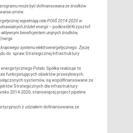
ego programu może być dofinansowana ze środków
ywania umów.
ergetycznej wypełniają cele POIiŚ 2014-2020 w
dnawialnych źródeł energii
– podkreślił Krzysztof
 aktywnym beneficjentem unijnych środków,
Energii.
ju krajowego systemu elektroenergetycznego. Życzę
ądu do spraw Strategicznej Infrastruktury
nergetycznego Polski. Spółka realizuje to
as funkcjonujących obiektów przesyłowych.
e połączonych systemów, są współfinansowane ze
jektów Strategicznych dla infrastruktury
sko 2014-2020, stanowiącej project pipeline
estycyjnych z udziałem dofinansowania ze