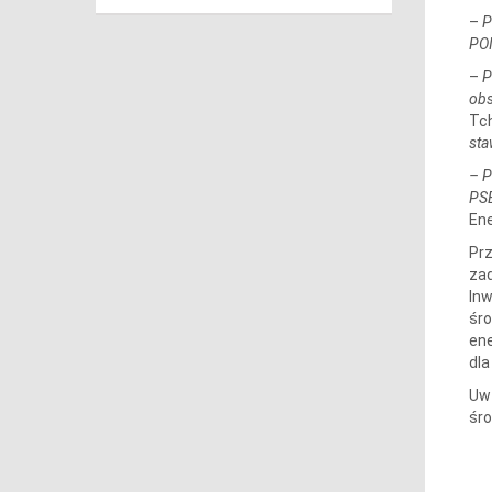
–
P
POI
–
P
obs
Tch
sta
– P
PSE
En
Prz
zad
Inw
śro
ene
dla
Uwz
śro