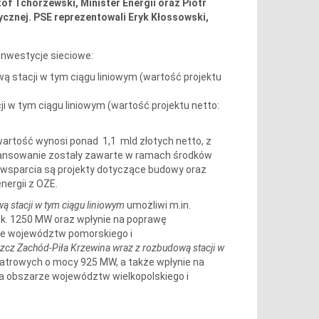
tof Tchórzewski, Minister Energii oraz Piotr
ycznej. PSE reprezentowali Eryk Kłossowski,
nwestycje sieciowe:
ą stacji w tym ciągu liniowym (wartość projektu
i w tym ciągu liniowym (wartość projektu netto:
wartość wynosi ponad 1,1 mld złotych netto, z
nansowanie zostały zawarte w ramach środków
 wsparcia są projekty dotyczące budowy oraz
nergii z OZE.
 stacji w tym ciągu liniowym
umożliwi m.in.
. 1250 MW oraz wpłynie na poprawę
ze województw pomorskiego i
szcz Zachód-Piła Krzewina wraz z rozbudową stacji w
atrowych o mocy 925 MW, a także wpłynie na
a obszarze województw wielkopolskiego i