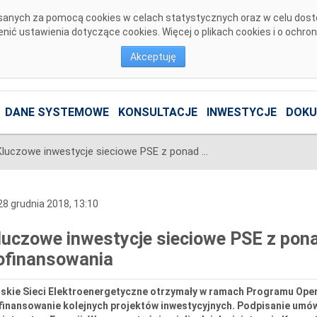
pisanych za pomocą cookies w celach statystycznych oraz w celu dos
ić ustawienia dotyczące cookies. Więcej o plikach cookies i o ochro
Akceptuję
DANE SYSTEMOWE
KONSULTACJE
INWESTYCJE
DOKU
Kluczowe inwestycje sieciowe PSE z ponad 300 mln zł unijnego dofinansowania
8 grudnia 2018, 13:10
luczowe inwestycje sieciowe PSE z pona
ofinansowania
lskie Sieci Elektroenergetyczne otrzymały w ramach Programu Oper
inansowanie kolejnych projektów inwestycyjnych. Podpisanie umów o