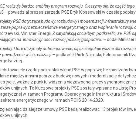
SE realizują bardzo ambitny program rozwoju. Cieszymy się, że część t
iŚ –
powiedział prezes zarządu PSE Eryk Kłossowski w czasie podpis
rojekty PSE dotyczące budowy, rozbudowy i modernizacji infrastruktury en
zarze poprawy bezpieczeństwa energetycznego oraz wspierania rozwoju o
órzewski, Minister Energii.
Z satysfakcją chciałbym podkreślić, że
PSE są
wiającym na innowacyjność i rozwój polskiej gospodarki –
dodał Minister 
rojekty, które otrzymały dofinansowanie, są szczególnie ważne dla rozwo
 powodzenia w ich realizacji –
podkreślił Piotr Naimski, Pełnomocnik Rz
ergetycznej.
edstawiciele rządu podkreślali wkład PSE w poprawę bezpieczeństwa e
anie między innymi poprzez budowę nowych i modernizację dotychcz
estycje, ważne z punktu widzenia niezawodnej pracy synchroniczni
dków unijnych. Te kluczowe projekty PSE zostały wpisane na Listę Pro
rgetycznej w ramach Programu Operacyjnego Infrastruktura i Środowi
 sektora energetycznego w ramach POIiŚ 2014-2020.
ględniając dzisiejsze umowy, PSE będą realizować 13 projektów inw
dków unijnych.