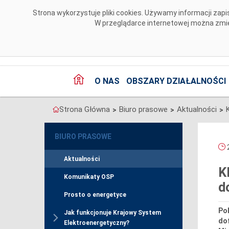
Przejdź do komentarzy
Strona wykorzystuje pliki cookies. Używamy informacji za
W przeglądarce internetowej można zmien
O NAS
OBSZARY DZIAŁALNOŚCI
Strona Główna
Biuro prasowe
Aktualności
>
>
>
BIURO PRASOWE
2
Aktualności
K
Komunikaty OSP
d
Prosto o energetyce
Po
Jak funkcjonuje Krajowy System
dof
Elektroenergetyczny?