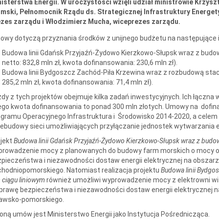
isterstwa Energii. W uroczystości wzięli udział ministrowie Krzysz
mski, Pełnomocnik Rządu ds. Strategicznej Infrastruktury Energet
ezes zarządu i Włodzimierz Mucha, wiceprezes zarządu.
wy dotyczą przyznania środków z unijnego budżetu na następujące i
Budowa linii Gdańsk Przyjaźń-Żydowo Kierzkowo-Słupsk wraz z budow
netto: 832,8 mln zł, kwota dofinansowania: 230,6 mln zł).
Budowa linii Bydgoszcz Zachód-Piła Krzewina wraz z rozbudową stacj
285,2 mln zł, kwota dofinansowania: 71,4 mln zł).
dy z tych projektów obejmuje kilka zadań inwestycyjnych. Ich łączna 
ego kwota dofinansowania to ponad 300 mln złotych. Umowy na dofi
gramu Operacyjnego Infrastruktura i Środowisko 2014-2020, a celem
ebudowy sieci umożliwiających przyłączanie jednostek wytwarzania e
jekt
Budowa linii Gdańsk Przyjaźń-Żydowo Kierzkowo-Słupsk wraz z budową
prowadzenie mocy z planowanych do budowy farm morskich o mocy ok
pieczeństwa i niezawodności dostaw energii elektrycznej na obszar
hodniopomorskiego. Natomiast realizacja projektu
Budowa linii Bydgo
 ciągu liniowym
również umożliwi wyprowadzenie mocy z elektrowni wi
rawę bezpieczeństwa i niezawodności dostaw energii elektrycznej n
jawsko-pomorskiego.
oną umów jest Ministerstwo Energii jako Instytucja Pośrednicząca.