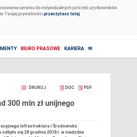
tosowania serwisu do indywidualnych potrzeb użytkowników.
nie Twojej prywatności
przeczytasz tutaj
.
MENTY
BIURO PRASOWE
KARIERA
✉
DRUKUJ
DOC
PDF
d 300 mln zł unijnego
acyjnego Infrastruktura i Środowisko
dbyło się 28 grudnia 2018 r. w siedzibie