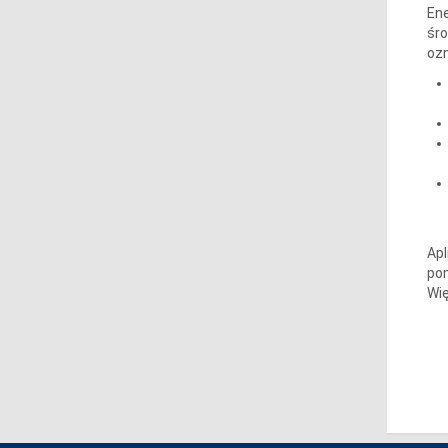
Ene
śro
oz
Apl
po
Wię