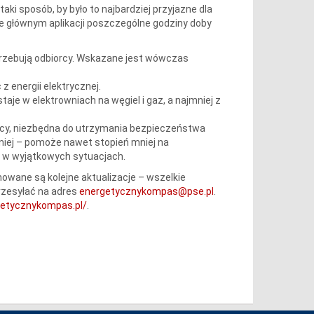
ki sposób, by było to najbardziej przyjazne dla
e głównym aplikacji poszczególne godziny doby
otrzebują odbiorcy. Wskazane jest wówczas
 energii elektrycznej.
aje w elektrowniach na węgiel i gaz, a najmniej z
ocy, niezbędna do utrzymania bezpieczeństwa
niej – pomoże nawet stopień mniej na
o w wyjątkowych sytuacjach.
anowane są kolejne aktualizacje – wszelkie
rzesyłać na adres
energetycznykompas@pse.pl
.
getycznykompas.pl/
.