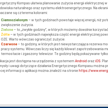
rgetyczny Kompas ułatwia planowanie zużycia energii elektrycznej w ta
dowiska naturalnego oraz systemu elektroenergetycznego. Na ekrani
naczane są czterema kolorami:
Ciemnozielonym
– w tych godzinach powstaje więcej energii, niż p
zwiększenie zużycia.
Zielone
– to „zwykłe godziny”, w których możemy dowolnie korzystać z
Żółte
– w tych godzinach największa część energii elektrycznej powst
OZE. Warto wówczas ograniczyć zużycie.
Czerwone
– to godziny, w których jest niewystarczająca rezerwa m
pracy systemu. Wówczas liczy się każdy kilowat zapotrzebowania m
termostacie i zgaszony telewizor. Te godziny będą pokazywane tylk
ikacja jest dostępna na urządzenia z systemem
Android
oraz
iOS
. Pl
mysły i uwagi dotyczące działania Energetycznego Kompasu można p
cej informacji o aplikacji można znaleźć na stronie
https://www.ener