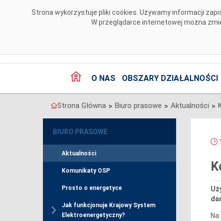
Przejdź do komentarzy
Strona wykorzystuje pliki cookies. Używamy informacji za
W przeglądarce internetowej można zmien
O NAS
OBSZARY DZIAŁALNOŚCI
Strona Główna
Biuro prasowe
Aktualności
>
>
>
BIURO PRASOWE
1
Aktualności
K
Komunikaty OSP
Prosto o energetyce
Uży
da
Jak funkcjonuje Krajowy System
Na 
Elektroenergetyczny?