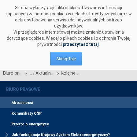
Przejdź do komentarzy
Strona wykorzystuje pliki cookies. Używamy informacji
zapisanych za pomocą cookies w celach statystycznych oraz w
celu dostosowania serwisu do indywidualnych potrzeb
użytkowników.
W przeglądarce internetowej można zmienić ustawienia
dotyczące cookies. Więcej o plikach cookies i o ochronie Twojej
prywatności
przeczytasz tutaj
.
Akceptuję
Biuro prasowe
Aktualności
Kolejne rekordy zapotrzebowania na moc.
>
>
BIURO PRASOWE
Aktualności
Komunikaty OSP
Prosto o energetyce
Jak funkcjonuje Krajowy System Elektroenergetyczny?