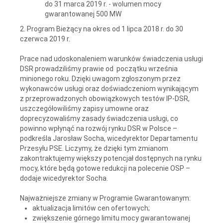
do 31 marca 2019 r. - wolumen mocy
gwarantowanej 500 MW
2. Program Bieżący na okres od 1 lipca 2018 r. do 30
czerwca 2019 r.
Prace nad udoskonaleniem warunków świadczenia usługi
DSR prowadziliśmy prawie od początku września
minionego roku. Dzięki uwagom zgłoszonym przez
wykonawców usługi oraz doświadczeniom wynikającym
z przeprowadzonych obowiązkowych testów IP-DSR,
uszczegółowiliśmy zapisy umowne oraz
doprecyzowaliśmy zasady świadczenia usługi, co
powinno wpłynąć na rozwój rynku DSR w Polsce –
podkreśla Jarosław Socha, wicedyrektor Departamentu
Przesyłu PSE. Liczymy, że dzięki tym zmianom
zakontraktujemy większy potencjał dostępnych na rynku
mocy, które będą gotowe redukcji na polecenie OSP –
dodaje wicedyrektor Socha.
Najważniejsze zmiany w Programie Gwarantowanym:
aktualizacja limitów cen ofertowych;
zwiększenie górnego limitu mocy gwarantowanej