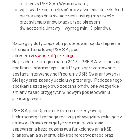
pomiędzy PSE S.A. i Wykonawcami;
wprowadzenie możliwości przydzielenia ścieżki A od
pierwszego dnia świadczenia usługi (możliwość
przesyłania planów pracy przed okresem
świadczenia Umowy – wymóg min. 5 planów).
Szczegóły dotyczące obu postepowań są dostępne na
stronie internetowej PSE S.A., pod
adresem:
www.pse.pl/przetargi
Na przełomie lutego i marca 2018 r. PSE S.A. zorganizują
spotkanie informacyjne, na którym zaprezentowane
zostaną Interwencyjne Programy DSR: Gwarantowany i
Bieżący oraz zasady udziału w przetargu. Podczas tego
spotkania szczegółowo zostaną omówione wszystkie
zmiany zasad przyjętych w nowym postepowaniu
przetargowym.
PSE S.A. jako Operator Systemu Przesyłowego
Elektroenergetycznego realizują obowiązki wynikające z
ustawy - Prawo energetyczne m.in. w zakresie
zapewnienia bezpieczeństwa funkcjonowania KSE i
bilansowania systemu elektroenergetycznego oraz