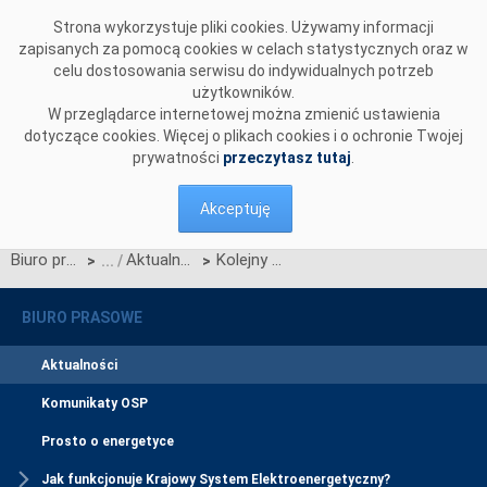
Przejdź do komentarzy
Strona wykorzystuje pliki cookies. Używamy informacji
zapisanych za pomocą cookies w celach statystycznych oraz w
celu dostosowania serwisu do indywidualnych potrzeb
użytkowników.
W przeglądarce internetowej można zmienić ustawienia
dotyczące cookies. Więcej o plikach cookies i o ochronie Twojej
prywatności
przeczytasz tutaj
.
Akceptuję
Biuro prasowe
Aktualności
Kolejny krok w rozwoju usług DSR w Polsce: II Edycja Programów IP-DSR na okres 1 lipca 2018 r. - 30 czerwca 2019 r.
>
>
BIURO PRASOWE
Aktualności
Komunikaty OSP
Prosto o energetyce
Jak funkcjonuje Krajowy System Elektroenergetyczny?