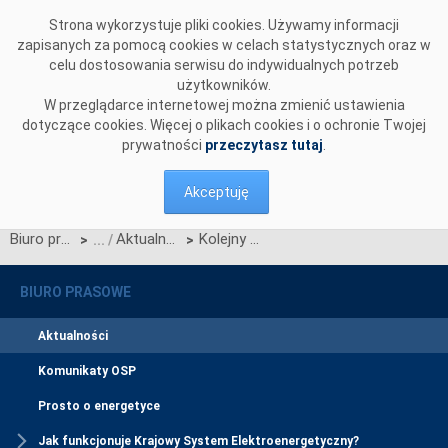
Przejdź do komentarzy
Strona wykorzystuje pliki cookies. Używamy informacji
zapisanych za pomocą cookies w celach statystycznych oraz w
celu dostosowania serwisu do indywidualnych potrzeb
użytkowników.
W przeglądarce internetowej można zmienić ustawienia
dotyczące cookies. Więcej o plikach cookies i o ochronie Twojej
prywatności
przeczytasz tutaj
.
Akceptuję
Biuro prasowe
Aktualności
Kolejny pozytywny test integracji z CSIRE
>
>
BIURO PRASOWE
Aktualności
Komunikaty OSP
Prosto o energetyce
Jak funkcjonuje Krajowy System Elektroenergetyczny?