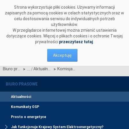
Przejdź do komentarzy
Strona wykorzystuje pliki cookies. Używamy informacji
zapisanych za pomocą cookies w celach statystycznych oraz w
celu dostosowania serwisu do indywidualnych potrzeb
użytkowników.
W przeglądarce internetowej można zmienić ustawienia
dotyczące cookies. Więcej o plikach cookies i o ochronie Twojej
prywatności
przeczytasz tutaj
.
Akceptuję
Biuro prasowe
Aktualności
Komisja przyjmuje nowe zasady zarządzania wymianą międzysystemową w UE
>
>
BIURO PRASOWE
Aktualności
Komunikaty OSP
Prosto o energetyce
Jak funkcjonuje Krajowy System Elektroenergetyczny?