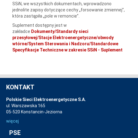
SSiN, we wszystkich dokumentach, wprowadzono
jednolite zapisy dotyczące cechy „forsowanie zmiennej”,
która zastąpiła „pole w remoncie”.
Suplement dostępny jest w
zakładce
Dokumenty/Standardy sieci
przesyłowej/Stacje Elektroenergetyczne/obwody
wtórne/System Sterowania i Nadzoru/Standardowe
Specyfikacje Techniczne w zakresie SSiN - Suplement
KONTAKT
Polskie Sieci Elektroenergetyczne S.A.
ul. Warszawska 165
05-520 Konstancin-Jeziorna
więcej
PSE