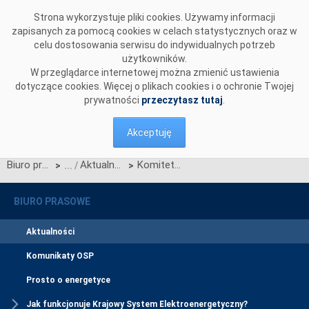
Przejdź do komentarzy
Strona wykorzystuje pliki cookies. Używamy informacji
zapisanych za pomocą cookies w celach statystycznych oraz w
celu dostosowania serwisu do indywidualnych potrzeb
użytkowników.
W przeglądarce internetowej można zmienić ustawienia
dotyczące cookies. Więcej o plikach cookies i o ochronie Twojej
prywatności
przeczytasz tutaj
.
Akceptuję
Biuro prasowe
Aktualności
Komitet Standaryzacyjny PSE zatwierdził do stosowania zaktualizowane Standardy Techniczne
>
>
BIURO PRASOWE
Aktualności
Komunikaty OSP
Prosto o energetyce
Jak funkcjonuje Krajowy System Elektroenergetyczny?