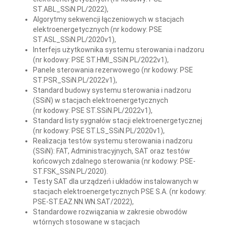
ST.ABL_SSiN.PL/2022),
Algorytmy sekwencji łączeniowych w stacjach
elektroenergetycznych (nr kodowy: PSE
ST.ASL_SSiN.PL/2020v1),
Interfejs użytkownika systemu sterowania i nadzoru
(nr kodowy: PSE ST.HMI_SSiN.PL/2022v1),
Panele sterowania rezerwowego (nr kodowy: PSE
ST.PSR_SSiN.PL/2022v1),
Standard budowy systemu sterowania i nadzoru
(SSiN) w stacjach elektroenergetycznych
(nr kodowy: PSE ST.SSiN.PL/2022v1),
Standard listy sygnałów stacji elektroenergetycznej
(nr kodowy: PSE ST.LS_SSiN.PL/2020v1),
Realizacja testów systemu sterowania i nadzoru
(SSiN): FAT, Administracyjnych, SAT oraz testów
końcowych zdalnego sterowania (nr kodowy: PSE-
ST.FSK_SSiN.PL/2020).
Testy SAT dla urządzeń i układów instalowanych w
stacjach elektroenergetycznych PSE S.A. (nr kodowy:
PSE-ST.EAZ.NN.WN.SAT/2022),
Standardowe rozwiązania w zakresie obwodów
wtórnych stosowane w stacjach