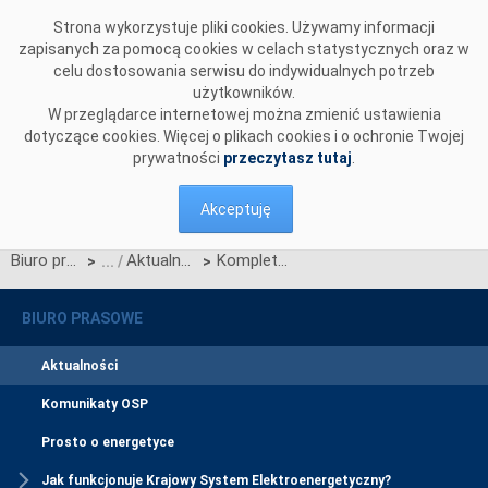
Przejdź do komentarzy
Strona wykorzystuje pliki cookies. Używamy informacji
zapisanych za pomocą cookies w celach statystycznych oraz w
celu dostosowania serwisu do indywidualnych potrzeb
użytkowników.
W przeglądarce internetowej można zmienić ustawienia
dotyczące cookies. Więcej o plikach cookies i o ochronie Twojej
prywatności
przeczytasz tutaj
.
Akceptuję
Biuro prasowe
Aktualności
Komplet materiałów ze spotkania 25.09.2024 r. dotyczącego usługi Interwencyjnego Zwiększenia Poboru Mocy.
>
>
BIURO PRASOWE
Aktualności
Komunikaty OSP
Prosto o energetyce
Jak funkcjonuje Krajowy System Elektroenergetyczny?