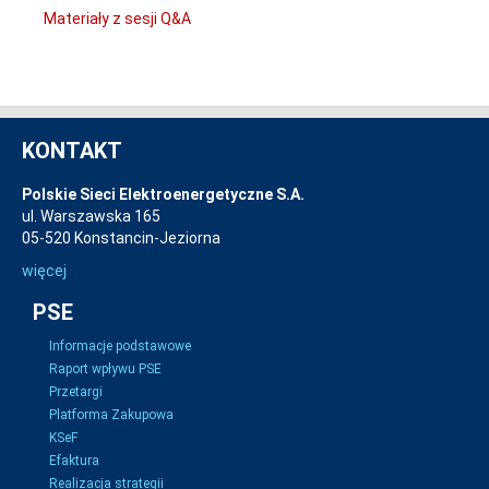
Materiały z sesji Q&A
KONTAKT
Polskie Sieci Elektroenergetyczne S.A.
ul. Warszawska 165
05-520 Konstancin-Jeziorna
więcej
PSE
Informacje podstawowe
Raport wpływu PSE
Przetargi
Platforma Zakupowa
KSeF
Efaktura
Realizacja strategii