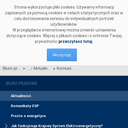
Przejdź do komentarzy
Strona wykorzystuje pliki cookies. Używamy informacji
zapisanych za pomocą cookies w celach statystycznych oraz w
celu dostosowania serwisu do indywidualnych potrzeb
użytkowników.
W przeglądarce internetowej można zmienić ustawienia
dotyczące cookies. Więcej o plikach cookies i o ochronie Twojej
prywatności
przeczytasz tutaj
.
Akceptuję
Biuro prasowe
Aktualności
Komunikat OIRE w sprawie konsultacji zmian w Technicznych Standardach Systemów Informacyjnych (TSSI)
>
>
BIURO PRASOWE
Aktualności
Komunikaty OSP
Prosto o energetyce
Jak funkcjonuje Krajowy System Elektroenergetyczny?