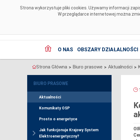
Przejdź do komentarzy
Strona wykorzystuje pliki cookies. Używamy informacji za
W przeglądarce internetowej można zmien
O NAS
OBSZARY DZIAŁALNOŚCI
Strona Główna
Biuro prasowe
Aktualności
>
>
>
BIURO PRASOWE
1
Aktualności
K
Komunikaty OSP
a
Prosto o energetyce
OIR
Jak funkcjonuje Krajowy System
Ce
Elektroenergetyczny?