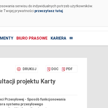
tosowania serwisu do indywidualnych potrzeb użytkowników.
nie Twojej prywatności
przeczytasz tutaj
.
MENTY
BIURO PRASOWE
KARIERA
✉
DRUKUJ
DOC
PDF
tacji projektu Karty
ieci Przesyłowej - Sposób funkcjonowania
atora systemu przesyłowego