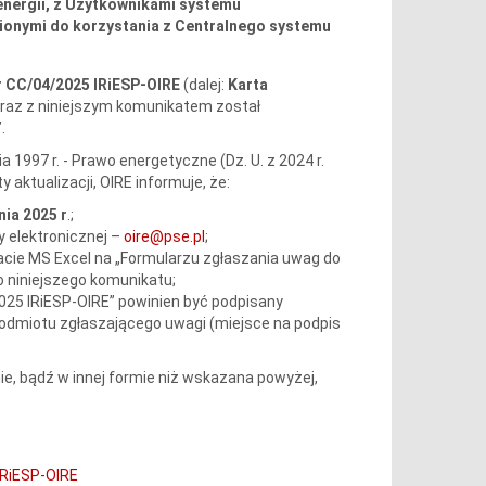
energii, z Użytkownikami systemu
ionymi do korzystania z Centralnego systemu
r
CC/04/2025 IRiESP-OIRE
(dalej:
Karta
raz z niniejszym komunikatem został
.
a 1997 r. - Prawo energetyczne (Dz. U. z 2024 r.
 aktualizacji, OIRE informuje, że:
nia 2025 r
.;
y elektronicznej –
oire@pse.pl
;
macie MS Excel na „Formularzu zgłaszania uwag do
o niniejszego komunikatu;
2025 IRiESP-OIRE” powinien być podpisany
odmiotu zgłaszającego uwagi (miejsce na podpis
, bądź w innej formie niż wskazana powyżej,
IRiESP-OIRE