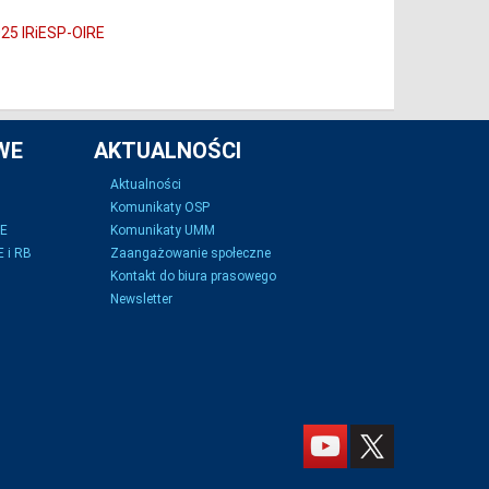
025 IRiESP-OIRE
WE
AKTUALNOŚCI
Aktualności
Komunikaty OSP
SE
Komunikaty UMM
 i RB
Zaangażowanie społeczne
Kontakt do biura prasowego
Newsletter