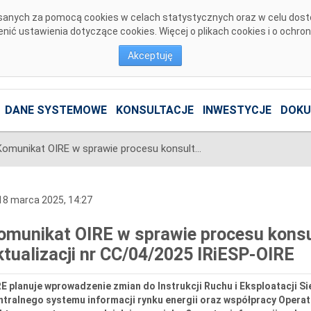
pisanych za pomocą cookies w celach statystycznych oraz w celu dos
ić ustawienia dotyczące cookies. Więcej o plikach cookies i o ochro
Akceptuję
DANE SYSTEMOWE
KONSULTACJE
INWESTYCJE
DOKU
Komunikat OIRE w sprawie procesu konsultacji projektu Karty aktualizacji nr CC/04/2025 IRiESP-OIRE
8 marca 2025, 14:27
omunikat OIRE w sprawie procesu konsul
ktualizacji nr CC/04/2025 IRiESP-OIRE
E planuje wprowadzenie zmian do Instrukcji Ruchu i Eksploatacji S
ntralnego systemu informacji rynku energii oraz współpracy Oper