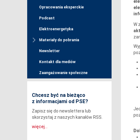
ele
el
Opracowania eksperckie
inf
Podcast
W 
Elektroenergetyka
akt
zam
Materiały do pobrania
Wyp
Newsletter
poz
Kontakt dla mediów
Zaangażowanie społeczne
Chcesz być na bieżąco
z informacjami od PSE?
Jed
Zapisz się do newslettera lub
poz
skorzystaj z naszych kanałów RSS.
więcej...
Do