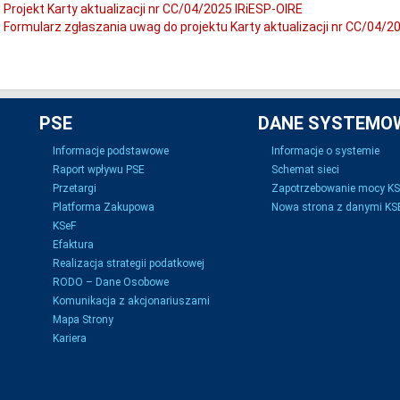
Projekt Karty aktualizacji nr CC/04/2025 IRiESP-OIRE
Formularz zgłaszania uwag do projektu Karty aktualizacji nr CC/04/2
PSE
DANE SYSTEMO
Informacje podstawowe
Informacje o systemie
Raport wpływu PSE
Schemat sieci
Przetargi
Zapotrzebowanie mocy K
Platforma Zakupowa
Nowa strona z danymi KSE
KSeF
Efaktura
Realizacja strategii podatkowej
RODO – Dane Osobowe
Komunikacja z akcjonariuszami
Mapa Strony
Kariera