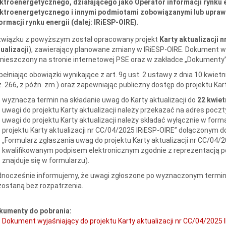
ktroenergetycznego, działającego jako Operator informacji rynku 
ektroenergetycznego i innymi podmiotami zobowiązanymi lub upraw
ormacji rynku energii (dalej: IRiESP-OIRE).
związku z powyższym został opracowany projekt
Karty aktualizacji n
ualizacji
), zawierający planowane zmiany w IRiESP-OIRE. Dokument
w
ieszczony na stronie internetowej PSE oraz
w zakładce „Dokumenty”
ełniając obowiązki wynikające z art. 9g ust. 2 ustawy z dnia 10 kwietni
. 266, z późn. zm.) oraz zapewniając publiczny dostęp do projektu Karty
wyznacza termin na składanie uwag do Karty aktualizacji do
22 kwiet
uwagi do projektu Karty aktualizacji należy przekazać na adres poczt
uwagi do projektu Karty aktualizacji należy składać wyłącznie w for
projektu Karty aktualizacji nr CC/04/2025 IRiESP-OIRE” dołączonym d
„Formularz zgłaszania uwag do projektu Karty aktualizacji nr CC/04/
kwalifikowanym podpisem elektronicznym zgodnie z reprezentacją p
znajduje się w formularzu).
nocześnie informujemy, że uwagi zgłoszone po wyznaczonym terminie
ostaną bez rozpatrzenia.
kumenty do pobrania:
Dokument wyjaśniający do projektu Karty aktualizacji nr CC/04/2025 