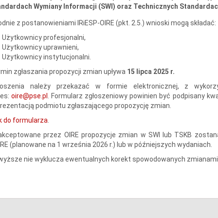
andardach Wymiany Informacji (SWI) oraz Technicznych Standardac
dnie z postanowieniami IRiESP-OIRE (pkt. 2.5.) wnioski mogą składać:
Użytkownicy profesjonalni,
Użytkownicy uprawnieni,
Użytkownicy instytucjonalni.
min zgłaszania propozycji zmian upływa
15 lipca 2025 r.
łoszenia należy przekazać w formie elektronicznej, z wykorz
res:
oire@pse.pl
. Formularz zgłoszeniowy powinien być podpisany kw
rezentacją podmiotu zgłaszającego propozycję zmian.
k do formularza
.
akceptowane przez OIRE propozycje zmian w SWI lub TSKB zostaną
RE (planowane na 1 września 2026 r.) lub w późniejszych wydaniach.
wyższe nie wyklucza ewentualnych korekt spowodowanych zmianami 