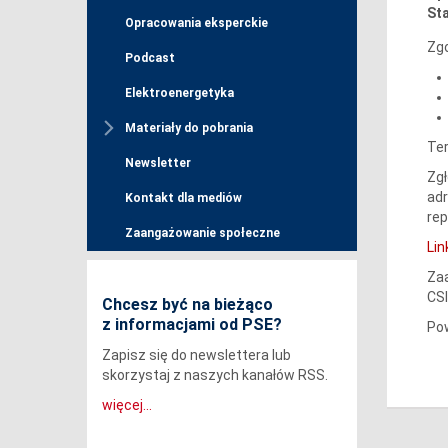
St
Opracowania eksperckie
Zgo
Podcast
Elektroenergetyka
Materiały do pobrania
Ter
Newsletter
Zg
ad
Kontakt dla mediów
rep
Zaangażowanie społeczne
Lin
Za
CSI
Chcesz być na bieżąco
z informacjami od PSE?
Po
Zapisz się do newslettera lub
skorzystaj z naszych kanałów RSS.
więcej...