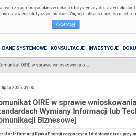
pisanych za pomocą cookies w celach statystycznych oraz w celu dos
ić ustawienia dotyczące cookies. Więcej o plikach cookies i o ochro
Akceptuję
DANE SYSTEMOWE
KONSULTACJE
INWESTYCJE
DOKU
Komunikat OIRE w sprawie wnioskowania o dokonanie zmian w Standardach Wymiany Informacji lub Technicznych Standardach Komunikacji Biznesowej
 lipca 2025, 09:00
omunikat OIRE w sprawie wnioskowania
tandardach Wymiany Informacji lub Te
omunikacji Biznesowej
erator Informacji Rynku Energii rozpoczyna 14-dniowy okres przy