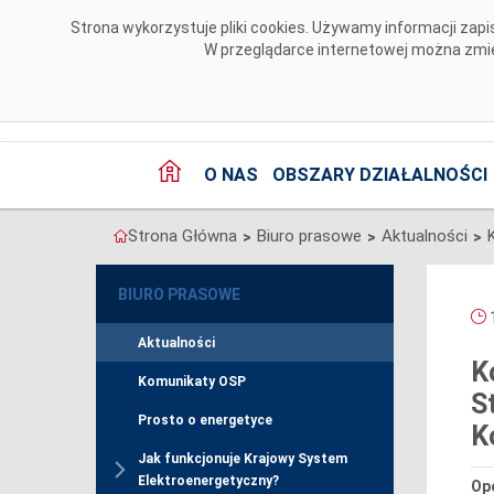
Przejdź do komentarzy
Strona wykorzystuje pliki cookies. Używamy informacji za
W przeglądarce internetowej można zmien
O NAS
OBSZARY DZIAŁALNOŚCI
Strona Główna
Biuro prasowe
Aktualności
>
>
>
BIURO PRASOWE
1
Aktualności
K
Komunikaty OSP
S
Prosto o energetyce
K
Jak funkcjonuje Krajowy System
Elektroenergetyczny?
Op