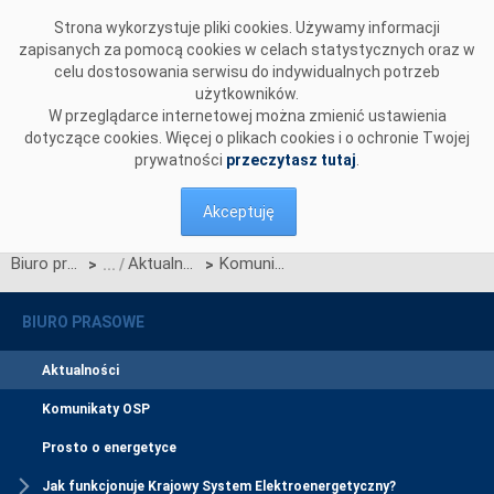
Przejdź do komentarzy
Strona wykorzystuje pliki cookies. Używamy informacji
zapisanych za pomocą cookies w celach statystycznych oraz w
celu dostosowania serwisu do indywidualnych potrzeb
użytkowników.
W przeglądarce internetowej można zmienić ustawienia
dotyczące cookies. Więcej o plikach cookies i o ochronie Twojej
prywatności
przeczytasz tutaj
.
Akceptuję
Biuro prasowe
Aktualności
Komunikat OIRE ws. raportu z wniosków o dokonanie zmian w Standardach Wymiany Informacji oraz Technicznych Standardach Komunikacji Biznesowej
>
>
BIURO PRASOWE
Aktualności
Komunikaty OSP
Prosto o energetyce
Jak funkcjonuje Krajowy System Elektroenergetyczny?