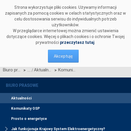
Przejdź do komentarzy
Strona wykorzystuje pliki cookies. Używamy informacji
zapisanych za pomocą cookies w celach statystycznych oraz w
celu dostosowania serwisu do indywidualnych potrzeb
użytkowników.
W przeglądarce internetowej można zmienić ustawienia
dotyczące cookies. Więcej o plikach cookies i o ochronie Twojej
prywatności
przeczytasz tutaj
.
Akceptuję
Biuro prasowe
Aktualności
Komunikat OSP dotyczący Taryfy dla energii elektrycznej
>
>
BIURO PRASOWE
Aktualności
Komunikaty OSP
Prosto o energetyce
Jak funkcjonuje Krajowy System Elektroenergetyczny?