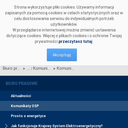
Przejdź do komentarzy
Strona wykorzystuje pliki cookies. Używamy informacji
zapisanych za pomocą cookies w celach statystycznych oraz w
celu dostosowania serwisu do indywidualnych potrzeb
użytkowników.
W przeglądarce internetowej można zmienić ustawienia
dotyczące cookies. Więcej o plikach cookies i o ochronie Twojej
prywatności
przeczytasz tutaj
.
Akceptuję
Biuro prasowe
Komunikaty OSP
Komunikat OSP dotyczący zawieszenia procesu Jednolitego łączenia Rynków Dnia Bieżącego w dn. 26.10.2025
>
>
BIURO PRASOWE
Aktualności
Komunikaty OSP
Prosto o energetyce
Jak funkcjonuje Krajowy System Elektroenergetyczny?