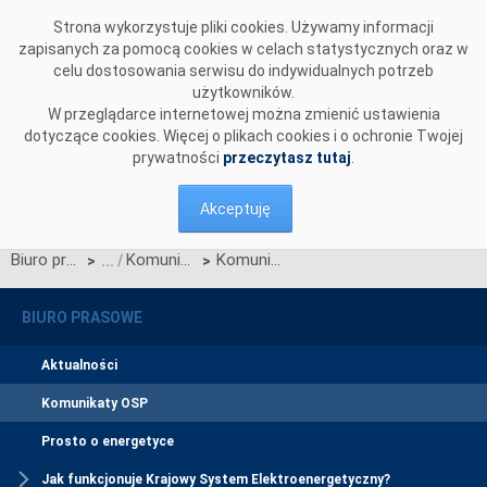
Przejdź do komentarzy
Strona wykorzystuje pliki cookies. Używamy informacji
zapisanych za pomocą cookies w celach statystycznych oraz w
celu dostosowania serwisu do indywidualnych potrzeb
użytkowników.
W przeglądarce internetowej można zmienić ustawienia
dotyczące cookies. Więcej o plikach cookies i o ochronie Twojej
prywatności
przeczytasz tutaj
.
Akceptuję
Biuro prasowe
Komunikaty OSP
Komunikat OSP dotyczący zawieszenia procesu Jednolitego łączenia Rynków Dnia Bieżącego w dniu 07.10.2025.
>
>
BIURO PRASOWE
Aktualności
Komunikaty OSP
Prosto o energetyce
Jak funkcjonuje Krajowy System Elektroenergetyczny?