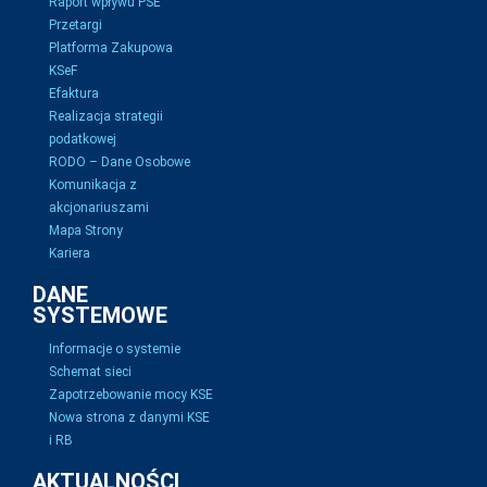
Raport wpływu PSE
Przetargi
Platforma Zakupowa
KSeF
Efaktura
Realizacja strategii
podatkowej
RODO – Dane Osobowe
Komunikacja z
akcjonariuszami
Mapa Strony
Kariera
DANE
SYSTEMOWE
Informacje o systemie
Schemat sieci
Zapotrzebowanie mocy KSE
Nowa strona z danymi KSE
i RB
AKTUALNOŚCI