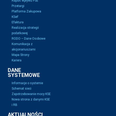
Raport wpływu PSE
Przetargi
Platforma Zakupowa
KSeF
Efaktura
Realizacja strategii
podatkowej
RODO – Dane Osobowe
Komunikacja z
akcjonariuszami
Mapa Strony
Kariera
DANE
SYSTEMOWE
Informacje o systemie
Schemat sieci
Zapotrzebowanie mocy KSE
Nowa strona z danymi KSE
i RB
AKTUALNOŚCI