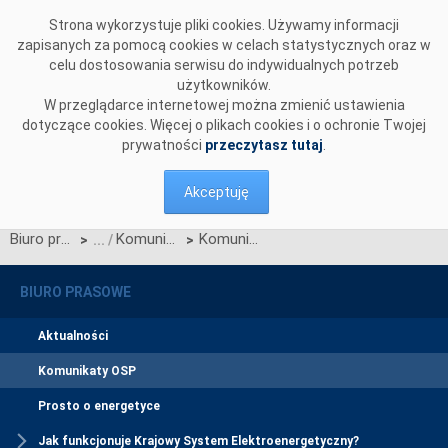
Przejdź do komentarzy
Strona wykorzystuje pliki cookies. Używamy informacji
zapisanych za pomocą cookies w celach statystycznych oraz w
celu dostosowania serwisu do indywidualnych potrzeb
użytkowników.
W przeglądarce internetowej można zmienić ustawienia
dotyczące cookies. Więcej o plikach cookies i o ochronie Twojej
prywatności
przeczytasz tutaj
.
Akceptuję
Biuro prasowe
Komunikaty OSP
Komunikat OSP dotyczący zawieszenia procesu Jednolitego łączenia Rynków Dnia Bieżącego w dniu 18.09.2025.
>
>
BIURO PRASOWE
Aktualności
Komunikaty OSP
Prosto o energetyce
Jak funkcjonuje Krajowy System Elektroenergetyczny?