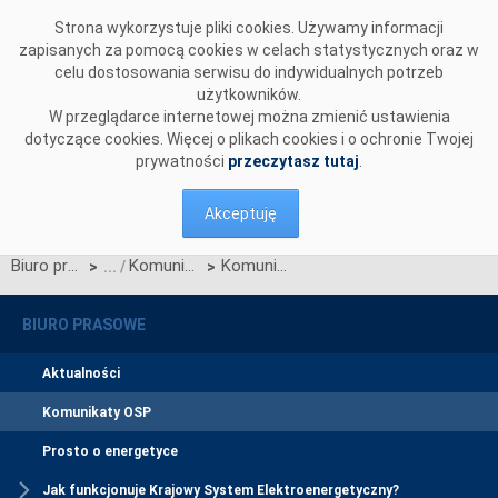
Przejdź do komentarzy
Strona wykorzystuje pliki cookies. Używamy informacji
zapisanych za pomocą cookies w celach statystycznych oraz w
celu dostosowania serwisu do indywidualnych potrzeb
użytkowników.
W przeglądarce internetowej można zmienić ustawienia
dotyczące cookies. Więcej o plikach cookies i o ochronie Twojej
prywatności
przeczytasz tutaj
.
Akceptuję
Biuro prasowe
Komunikaty OSP
Komunikat OSP dotyczący zawieszenia procesu Jednolitego łączenia Rynków Dnia Bieżącego w dniu 26.08.2025.
>
>
BIURO PRASOWE
Aktualności
Komunikaty OSP
Prosto o energetyce
Jak funkcjonuje Krajowy System Elektroenergetyczny?