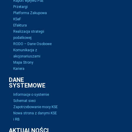
Raport wpływu PSE
Przetargi
Platforma Zakupowa
KSeF
Efaktura
Realizacja strategii
podatkowej
RODO – Dane Osobowe
Komunikacja z
akcjonariuszami
Mapa Strony
Kariera
DANE
SYSTEMOWE
Informacje o systemie
Schemat sieci
Zapotrzebowanie mocy KSE
Nowa strona z danymi KSE
i RB
AKTUALNOŚCI