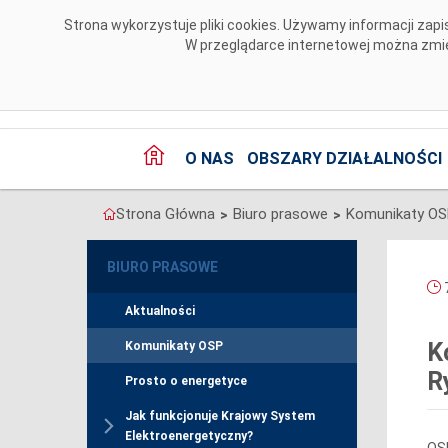
Przejdź do komentarzy
Strona wykorzystuje pliki cookies. Używamy informacji za
W przeglądarce internetowej można zmien
O NAS
OBSZARY DZIAŁALNOŚCI
Strona Główna
Biuro prasowe
Komunikaty O
>
>
BIURO PRASOWE
7
Aktualności
K
Komunikaty OSP
R
Prosto o energetyce
Jak funkcjonuje Krajowy System
Elektroenergetyczny?
OSP