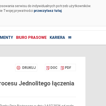
tosowania serwisu do indywidualnych potrzeb użytkowników.
nie Twojej prywatności
przeczytasz tutaj
.
MENTY
BIURO PRASOWE
KARIERA
✉
DRUKUJ
DOC
PDF
ocesu Jednolitego łączenia
Rynku Dnia Bieżącego w dniu 14.07.2026 od godz.