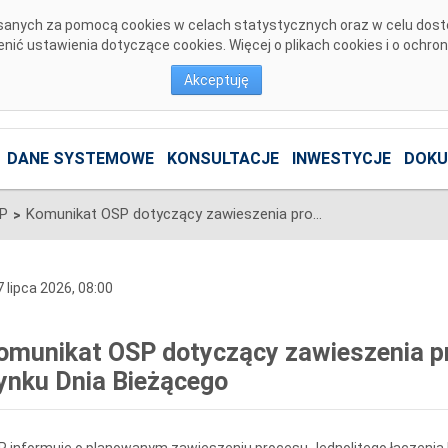
pisanych za pomocą cookies w celach statystycznych oraz w celu dos
ić ustawienia dotyczące cookies. Więcej o plikach cookies i o ochro
Akceptuję
DANE SYSTEMOWE
KONSULTACJE
INWESTYCJE
DOKU
SP
Komunikat OSP dotyczący zawieszenia procesu Jednolitego łączenia Rynku Dnia Bieżącego
>
 lipca 2026, 08:00
omunikat OSP dotyczący zawieszenia pr
ynku Dnia Bieżącego
 informuje o planowanym zawieszeniu procesu Jednolitego łączenia 