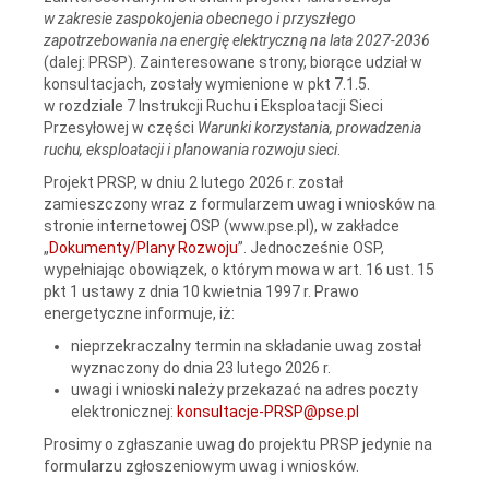
w zakresie zaspokojenia obecnego i przyszłego
zapotrzebowania na energię elektryczną na lata 2027-2036
(dalej: PRSP). Zainteresowane strony, biorące udział w
konsultacjach, zostały wymienione w pkt 7.1.5.
w rozdziale 7 Instrukcji Ruchu i Eksploatacji Sieci
Przesyłowej w części
Warunki korzystania, prowadzenia
ruchu, eksploatacji i planowania rozwoju sieci
.
Projekt PRSP, w dniu 2 lutego 2026 r. został
zamieszczony wraz z formularzem uwag i wniosków na
stronie internetowej OSP (www.pse.pl), w zakładce
„
Dokumenty/Plany Rozwoju
”. Jednocześnie OSP,
wypełniając obowiązek, o którym mowa w art. 16 ust. 15
pkt 1 ustawy z dnia 10 kwietnia 1997 r. Prawo
energetyczne informuje, iż:
nieprzekraczalny termin na składanie uwag został
wyznaczony do dnia 23 lutego 2026 r.
uwagi i wnioski należy przekazać na adres poczty
elektronicznej:
konsultacje-PRSP@pse.pl
Prosimy o zgłaszanie uwag do projektu PRSP jedynie na
formularzu zgłoszeniowym uwag i wniosków.