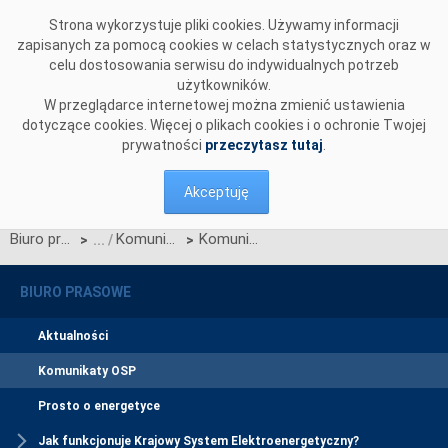
Przejdź do komentarzy
Strona wykorzystuje pliki cookies. Używamy informacji
zapisanych za pomocą cookies w celach statystycznych oraz w
celu dostosowania serwisu do indywidualnych potrzeb
użytkowników.
W przeglądarce internetowej można zmienić ustawienia
dotyczące cookies. Więcej o plikach cookies i o ochronie Twojej
prywatności
przeczytasz tutaj
.
Akceptuję
Biuro prasowe
Komunikaty OSP
Komunikat w sprawie konsultacji projektu Planu rozwoju w zakresie zaspokojenia obecnego i przyszłego zapotrzebowania na energię elektryczną na lata 2027-2036
>
>
BIURO PRASOWE
Aktualności
Komunikaty OSP
Prosto o energetyce
Jak funkcjonuje Krajowy System Elektroenergetyczny?