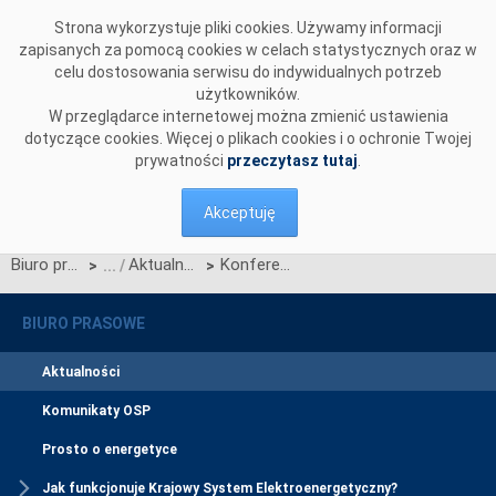
Przejdź do komentarzy
Strona wykorzystuje pliki cookies. Używamy informacji
zapisanych za pomocą cookies w celach statystycznych oraz w
celu dostosowania serwisu do indywidualnych potrzeb
użytkowników.
W przeglądarce internetowej można zmienić ustawienia
dotyczące cookies. Więcej o plikach cookies i o ochronie Twojej
prywatności
przeczytasz tutaj
.
Akceptuję
Biuro prasowe
Aktualności
Konferencja prasowa dotycząca wystąpienia zagrożenia bezpieczeństwa dostaw energii elektrycznej na terenie RP
>
>
BIURO PRASOWE
Aktualności
Komunikaty OSP
Prosto o energetyce
Jak funkcjonuje Krajowy System Elektroenergetyczny?