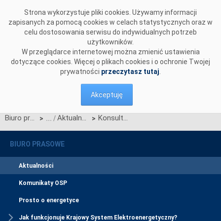
Przejdź do komentarzy
Strona wykorzystuje pliki cookies. Używamy informacji
zapisanych za pomocą cookies w celach statystycznych oraz w
celu dostosowania serwisu do indywidualnych potrzeb
użytkowników.
W przeglądarce internetowej można zmienić ustawienia
dotyczące cookies. Więcej o plikach cookies i o ochronie Twojej
prywatności
przeczytasz tutaj
.
Akceptuję
Biuro prasowe
Aktualności
Konsultacje projektu Karty aktualizacji nr RRM/Z/11/2025 Regulaminu rynku mocy
>
>
BIURO PRASOWE
Aktualności
Komunikaty OSP
Prosto o energetyce
Jak funkcjonuje Krajowy System Elektroenergetyczny?