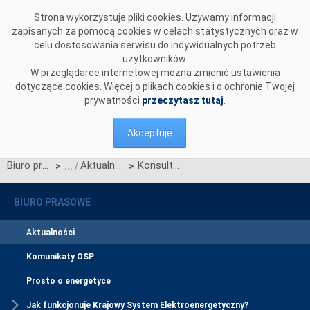
Przejdź do komentarzy
Strona wykorzystuje pliki cookies. Używamy informacji
zapisanych za pomocą cookies w celach statystycznych oraz w
celu dostosowania serwisu do indywidualnych potrzeb
użytkowników.
W przeglądarce internetowej można zmienić ustawienia
dotyczące cookies. Więcej o plikach cookies i o ochronie Twojej
prywatności
przeczytasz tutaj
.
Akceptuję
Biuro prasowe
Aktualności
Konsultacje zmian w SWI i TSKB
>
>
BIURO PRASOWE
Aktualności
Komunikaty OSP
Prosto o energetyce
Jak funkcjonuje Krajowy System Elektroenergetyczny?