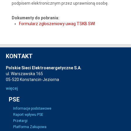
podpisem elektronicznym przez uprawnioną osobę.
Dokumenty do pobrania:
Formularz zgłoszeniowy uwag TSKB SWI
KONTAKT
Polskie Sieci Elektroenergetyczne S.A.
ul. Warszawska 165
05-520 Konstancin-Jeziorna
więcej
PSE
Informacje podstawowe
Raport wpływu PSE
Przetargi
Platforma Zakupowa