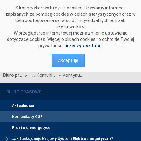
Przejdź do komentarzy
Strona wykorzystuje pliki cookies. Używamy informacji
zapisanych za pomocą cookies w celach statystycznych oraz w
celu dostosowania serwisu do indywidualnych potrzeb
użytkowników.
W przeglądarce internetowej można zmienić ustawienia
dotyczące cookies. Więcej o plikach cookies i o ochronie Twojej
prywatności
przeczytasz tutaj
.
Akceptuję
Biuro prasowe
Komunikaty OSP
Kontynuacja dialogu z rynkiem wykonawczym
>
>
BIURO PRASOWE
Aktualności
Komunikaty OSP
Prosto o energetyce
Jak funkcjonuje Krajowy System Elektroenergetyczny?