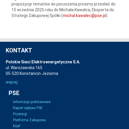
propozycje tematów do poruszenia prosimy przesłać do
15 września 2025 roku do Michała Kawalca, Eksperta ds.
Strategii Zakupowej Spółki (
michal.kawalec@pse.pl
).
KONTAKT
Polskie Sieci Elektroenergetyczne S.A.
ul. Warszawska 165
05-520 Konstancin-Jeziorna
więcej
PSE
Informacje podstawowe
Raport wpływu PSE
Przetargi
Platforma Zakupowa
KSeF