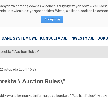
pisanych za pomocą cookies w celach statystycznych oraz w celu dos
ić ustawienia dotyczące cookies. Więcej o plikach cookies i o ochro
Akceptuję
DANE SYSTEMOWE
KONSULTACJE
INWESTYCJE
DOKU
Korekta \"Auction Rules\"
2 listopada 2004, 15:29
orekta \"Auction Rules\"
blikowano komunikat informujący o korekcie \"Auction Rules\" w zak