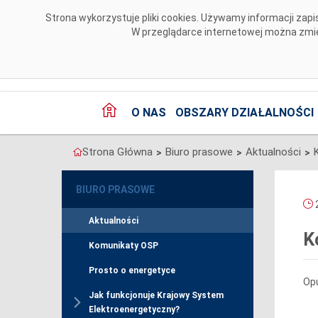
Przejdź do komentarzy
Strona wykorzystuje pliki cookies. Używamy informacji za
W przeglądarce internetowej można zmien
O NAS
OBSZARY DZIAŁALNOŚCI
Strona Główna
Biuro prasowe
Aktualności
>
>
>
BIURO PRASOWE
2
Aktualności
K
Komunikaty OSP
Prosto o energetyce
Opu
Jak funkcjonuje Krajowy System
Elektroenergetyczny?