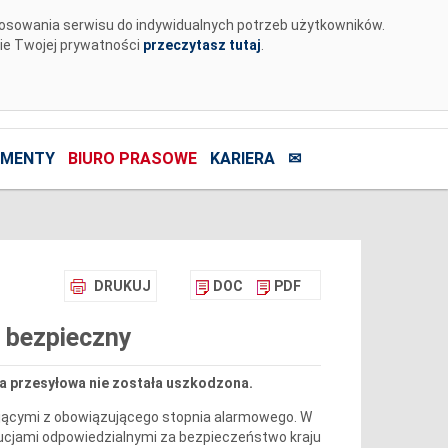
tosowania serwisu do indywidualnych potrzeb użytkowników.
nie Twojej prywatności
przeczytasz tutaj
.
MENTY
BIURO PRASOWE
KARIERA
✉
DRUKUJ
DOC
PDF
 bezpieczny
ra przesyłowa nie została uszkodzona.
kającymi z obowiązującego stopnia alarmowego. W
tucjami odpowiedzialnymi za bezpieczeństwo kraju