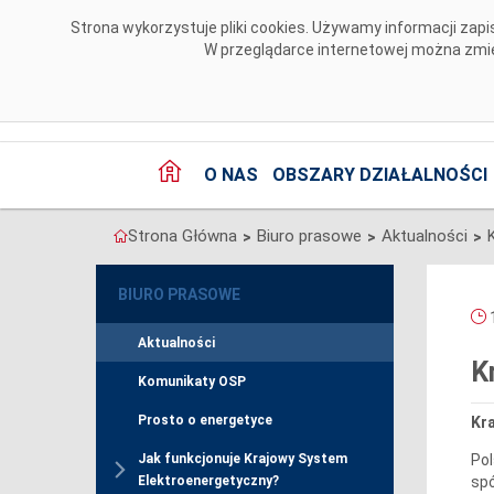
Przejdź do komentarzy
Strona wykorzystuje pliki cookies. Używamy informacji za
W przeglądarce internetowej można zmien
O NAS
OBSZARY DZIAŁALNOŚCI
Strona Główna
Biuro prasowe
Aktualności
>
>
>
BIURO PRASOWE
1
Aktualności
K
Komunikaty OSP
Prosto o energetyce
Kra
Pol
Jak funkcjonuje Krajowy System
spó
Elektroenergetyczny?