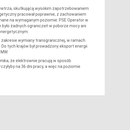
wietrza, skutkującą wysokim zapotrzebowaniem
ergetyczny pracował poprawnie, z zachowaniem
ymane na wymaganym poziomie. PSE Operator w
ie było żadnych ograniczeń w poborze mocy ani
energetycznym.
 zakresie wymiany transgranicznej, w ramach
 Do tych krajów był prowadzony eksport energii
4 MW.
nika, że elektrownie pracują w sposób
zyłyby na 36 dni pracy, a więc na poziomie