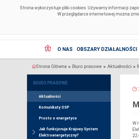
Przejdź do komentarzy
Strona wykorzystuje pliki cookies. Używamy informacji za
W przeglądarce internetowej można zmien
O NAS
OBSZARY DZIAŁALNOŚCI
Strona Główna
Biuro prasowe
Aktualności
>
>
>
BIURO PRASOWE
7
Aktualności
M
Komunikaty OSP
Prosto o energetyce
W m
Ele
Jak funkcjonuje Krajowy System
22 
Elektroenergetyczny?