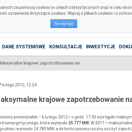
pisanych za pomocą cookies w celach statystycznych oraz w celu dos
ić ustawienia dotyczące cookies. Więcej o plikach cookies i o ochro
Akceptuję
DANE SYSTEMOWE
KONSULTACJE
INWESTYCJE
DOKU
Maksymalne krajowe zapotrzebowanie na moc
 lutego 2012, 12:24
aksymalne krajowe zapotrzebowanie n
iniony poniedziałek – 6 lutego 2012 r. o godz. 17.30 wystąpiło maks
ktroenergetycznego, które wyniosło
25 777 MW
. W 2011 r. maksymaln
grudnia i wyniosło 24 780 MW, a dotychczasowy roczny szczyt zapotr