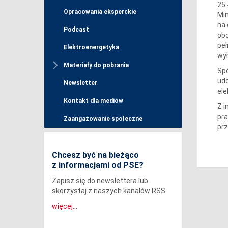
25
Opracowania eksperckie
Mi
na 
Podcast
ob
peł
Elektroenergetyka
wy
Materiały do pobrania
Spó
udo
Newsletter
ele
Kontakt dla mediów
Z i
pra
Zaangażowanie społeczne
pr
Chcesz być na bieżąco
z informacjami od PSE?
Zapisz się do newslettera lub
skorzystaj z naszych kanałów RSS.
więcej...