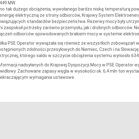
 449 MW.
mo tak dużego obciążenia, wywołanego bardzo niską temperaturą po
energię elektryczną ze strony odbiorców, Krajowy System Elektroen
owiązujących standardów bezpieczeństwa. Rezerwy mocy były utrz
ni zaspokoił potrzeby zarówno przemysłu, jak i drobnych odbiorców. N
łączeń odbiorców spowodowanych brakiem mocy w systemie elektro
łka PSE Operator wywiązała się również ze wszystkich zobowiązań w
stępnionych zdolności przesyłowych do Niemiec, Czech i na Słowację.
ktrycznej, którego saldo w szczycie obciążenia systemu wyniosło 63
nformacji nadsyłanych do Krajowej Dyspozycji Mocy w PSE Operator wy
widłowy. Zachowane zapasy węgla w wysokości ok. 6,4 mln ton wystarc
zekraczającym wymagania ustawowe.