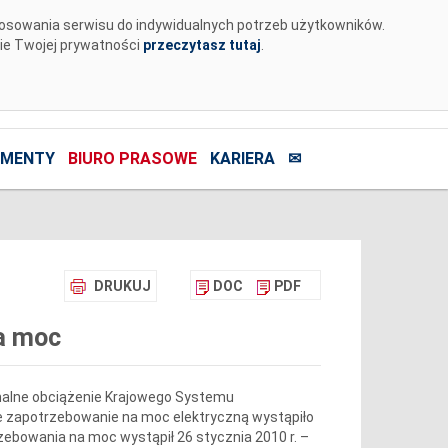
tosowania serwisu do indywidualnych potrzeb użytkowników.
nie Twojej prywatności
przeczytasz tutaj
.
MENTY
BIURO PRASOWE
KARIERA
✉
DRUKUJ
DOC
PDF
a moc
ymalne obciążenie Krajowego Systemu
e zapotrzebowanie na moc elektryczną wystąpiło
zebowania na moc wystąpił 26 stycznia 2010 r. –