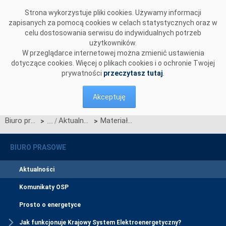
Przejdź do komentarzy
Strona wykorzystuje pliki cookies. Używamy informacji
zapisanych za pomocą cookies w celach statystycznych oraz w
celu dostosowania serwisu do indywidualnych potrzeb
użytkowników.
W przeglądarce internetowej można zmienić ustawienia
dotyczące cookies. Więcej o plikach cookies i o ochronie Twojej
prywatności
przeczytasz tutaj
.
Akceptuję
Biuro prasowe
Aktualności
Materiały ze spotkania informacyjnego dotyczącego II etapu reformy rynku bilansującego
>
>
BIURO PRASOWE
Aktualności
Komunikaty OSP
Prosto o energetyce
Jak funkcjonuje Krajowy System Elektroenergetyczny?