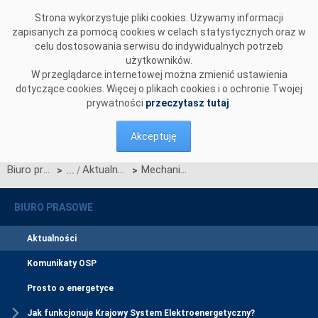
Przejdź do komentarzy
Strona wykorzystuje pliki cookies. Używamy informacji
zapisanych za pomocą cookies w celach statystycznych oraz w
celu dostosowania serwisu do indywidualnych potrzeb
użytkowników.
W przeglądarce internetowej można zmienić ustawienia
dotyczące cookies. Więcej o plikach cookies i o ochronie Twojej
prywatności
przeczytasz tutaj
.
Akceptuję
Biuro prasowe
Aktualności
Mechanizm Flow-Based Market Coupling wdrożony w Regionie CORE
>
>
BIURO PRASOWE
Aktualności
Komunikaty OSP
Prosto o energetyce
Jak funkcjonuje Krajowy System Elektroenergetyczny?