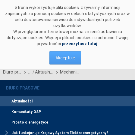
Przejdź do komentarzy
Strona wykorzystuje pliki cookies. Używamy informacji
zapisanych za pomocą cookies w celach statystycznych oraz w
celu dostosowania serwisu do indywidualnych potrzeb
użytkowników.
W przeglądarce internetowej można zmienić ustawienia
dotyczące cookies. Więcej o plikach cookies i o ochronie Twojej
prywatności
przeczytasz tutaj
.
Akceptuję
Biuro prasowe
Aktualności
Mechanizm Interim Coupling zostanie wprowadzony do końca przyszłego roku
>
>
BIURO PRASOWE
Aktualności
Komunikaty OSP
Prosto o energetyce
Jak funkcjonuje Krajowy System Elektroenergetyczny?