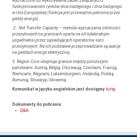
wyznaczone do wykonywania zadań związanych z
funkcjonowaniem rynków dnia następnego i dnia bieżącego
w Unii Europejskiej (funkcja jest przeważnie pełniona przez
giełdy energii).
2. Net Transfer Capacity – metoda wyznaczania zdolności
przesyłowych na granicach oparta na ich bilateralnym
uzgadnianiu przez sąsiadujących operatorów sieci
przesyłowych. Na ich podstawie przeprowadzane są aukcje
na giełdach energii elektrycznej.
3. Region Core obejmuje granice między poniższymi
państwami: Austrią, Belgią, Chorwacją, Czechami, Francją,
Niemcami, Węgrami, Luksemburgiem, Holandią, Polską,
Rumunią, Słowacją i Słowenią.
Komunikat w języku angielskim jest dostępny
tutaj
.
Dokumenty do pobrania:
Q&A