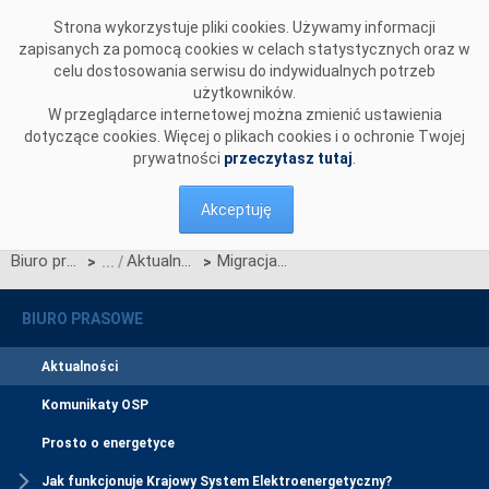
Przejdź do komentarzy
Strona wykorzystuje pliki cookies. Używamy informacji
zapisanych za pomocą cookies w celach statystycznych oraz w
celu dostosowania serwisu do indywidualnych potrzeb
użytkowników.
W przeglądarce internetowej można zmienić ustawienia
dotyczące cookies. Więcej o plikach cookies i o ochronie Twojej
prywatności
przeczytasz tutaj
.
Akceptuję
Biuro prasowe
Aktualności
Migracja inicjalna danych do CSIRE – wyniki Aktualizacji 2Q2026
>
>
BIURO PRASOWE
Aktualności
Komunikaty OSP
Prosto o energetyce
Jak funkcjonuje Krajowy System Elektroenergetyczny?