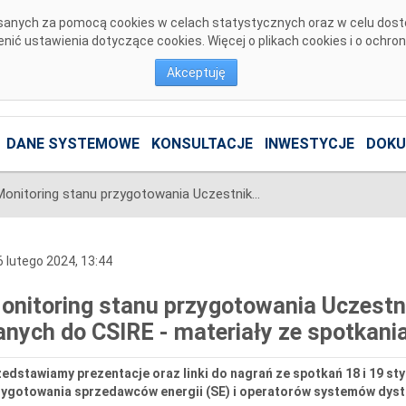
pisanych za pomocą cookies w celach statystycznych oraz w celu dos
ić ustawienia dotyczące cookies. Więcej o plikach cookies i o ochro
Akceptuję
DANE SYSTEMOWE
KONSULTACJE
INWESTYCJE
DOKU
Monitoring stanu przygotowania Uczestników Migracji do migracji danych do CSIRE - materiały ze spotkania URE.
 lutego 2024, 13:44
onitoring stanu przygotowania Uczestni
anych do CSIRE - materiały ze spotkani
edstawiamy prezentacje oraz linki do nagrań ze spotkań 18 i 19 st
zygotowania sprzedawców energii (SE) i operatorów systemów dystr