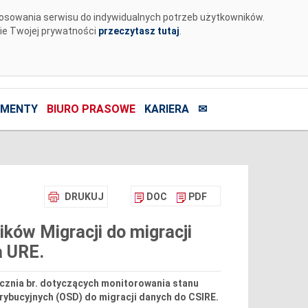
tosowania serwisu do indywidualnych potrzeb użytkowników.
nie Twojej prywatności
przeczytasz tutaj
.
MENTY
BIURO PRASOWE
KARIERA
✉
DRUKUJ
DOC
PDF
ków Migracji do migracji
a URE.
ycznia br. dotyczących monitorowania stanu
ybucyjnych (OSD) do migracji danych do CSIRE.