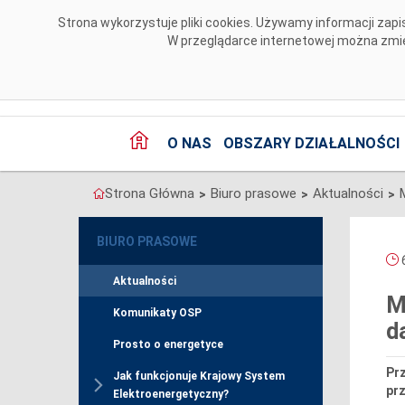
Przejdź do komentarzy
Strona wykorzystuje pliki cookies. Używamy informacji za
W przeglądarce internetowej można zmien
O NAS
OBSZARY DZIAŁALNOŚCI
Strona Główna
Biuro prasowe
Aktualności
>
>
>
BIURO PRASOWE
6
Aktualności
M
Komunikaty OSP
d
Prosto o energetyce
Prz
Jak funkcjonuje Krajowy System
pr
Elektroenergetyczny?