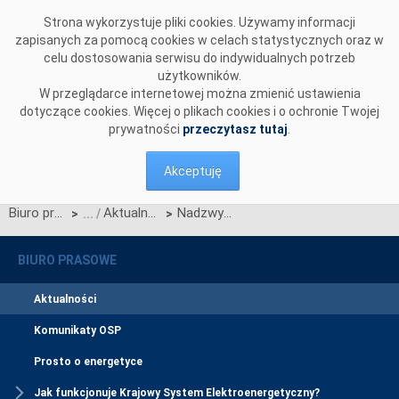
Przejdź do komentarzy
Strona wykorzystuje pliki cookies. Używamy informacji
zapisanych za pomocą cookies w celach statystycznych oraz w
celu dostosowania serwisu do indywidualnych potrzeb
użytkowników.
W przeglądarce internetowej można zmienić ustawienia
dotyczące cookies. Więcej o plikach cookies i o ochronie Twojej
prywatności
przeczytasz tutaj
.
Akceptuję
Biuro prasowe
Aktualności
Nadzwyczajne Walne Zgromadzenie Spółki PSE-Operator S.A. podjęło uchwałę o podwyższeniu kapitału zakładowego o wartość 100% akcji Spółek Obszarowych
>
>
BIURO PRASOWE
Aktualności
Komunikaty OSP
Prosto o energetyce
Jak funkcjonuje Krajowy System Elektroenergetyczny?