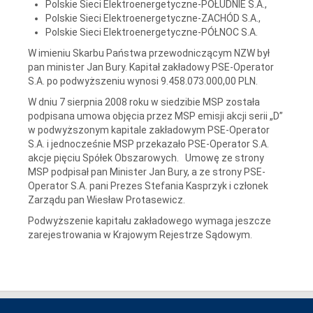
Polskie Sieci Elektroenergetyczne-POŁUDNIE S.A.,
Polskie Sieci Elektroenergetyczne-ZACHÓD S.A.,
Polskie Sieci Elektroenergetyczne-PÓŁNOC S.A.
W imieniu Skarbu Państwa przewodniczącym NZW był
pan minister Jan Bury. Kapitał zakładowy PSE-Operator
S.A. po podwyższeniu wynosi 9.458.073.000,00 PLN.
W dniu 7 sierpnia 2008 roku w siedzibie MSP została
podpisana umowa objęcia przez MSP emisji akcji serii „D”
w podwyższonym kapitale zakładowym PSE-Operator
S.A. i jednocześnie MSP przekazało PSE-Operator S.A.
akcje pięciu Spółek Obszarowych. Umowę ze strony
MSP podpisał pan Minister Jan Bury, a ze strony PSE-
Operator S.A. pani Prezes Stefania Kasprzyk i członek
Zarządu pan Wiesław Protasewicz.
Podwyższenie kapitału zakładowego wymaga jeszcze
zarejestrowania w Krajowym Rejestrze Sądowym.