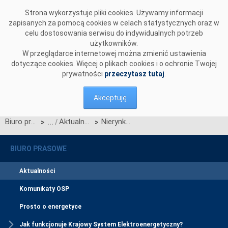
Przejdź do komentarzy
Strona wykorzystuje pliki cookies. Używamy informacji
zapisanych za pomocą cookies w celach statystycznych oraz w
celu dostosowania serwisu do indywidualnych potrzeb
użytkowników.
W przeglądarce internetowej można zmienić ustawienia
dotyczące cookies. Więcej o plikach cookies i o ochronie Twojej
prywatności
przeczytasz tutaj
.
Akceptuję
Biuro prasowe
Aktualności
Nierynkowe redysponowanie źródłami OZE dla potrzeb bilansowania KSE – nagranie i prezentacja
>
>
BIURO PRASOWE
Aktualności
Komunikaty OSP
Prosto o energetyce
Jak funkcjonuje Krajowy System Elektroenergetyczny?