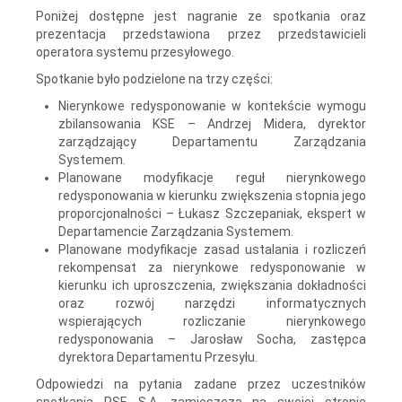
Poniżej dostępne jest nagranie ze spotkania oraz
prezentacja przedstawiona przez przedstawicieli
operatora systemu przesyłowego.
Spotkanie było podzielone na trzy części:
Nierynkowe redysponowanie w kontekście wymogu
zbilansowania KSE – Andrzej Midera, dyrektor
zarządzający Departamentu Zarządzania
Systemem.
Planowane modyfikacje reguł nierynkowego
redysponowania w kierunku zwiększenia stopnia jego
proporcjonalności – Łukasz Szczepaniak, ekspert w
Departamencie Zarządzania Systemem.
Planowane modyfikacje zasad ustalania i rozliczeń
rekompensat za nierynkowe redysponowanie w
kierunku ich uproszczenia, zwiększania dokładności
oraz rozwój narzędzi informatycznych
wspierających rozliczanie nierynkowego
redysponowania – Jarosław Socha, zastępca
dyrektora Departamentu Przesyłu.
Odpowiedzi na pytania zadane przez uczestników
spotkania PSE S.A. zamieszczą na swojej stronie