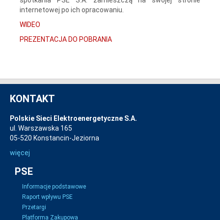
internetowej po ich opracowaniu.
WIDEO
PREZENTACJA DO POBRANIA
KONTAKT
Polskie Sieci Elektroenergetyczne S.A.
ul. Warszawska 165
05-520 Konstancin-Jeziorna
więcej
PSE
Informacje podstawowe
Raport wpływu PSE
Przetargi
Platforma Zakupowa