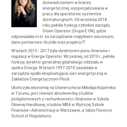
doświadczeniem w branży
energetycznej, wyspecjalizowana w
pracy dla operatorów systemów
dystrybucyjnych. Od września 2018
roku pełniła funkcję członkini zarządu
Stoen Operator (Grupa E.ON), gdzie
odpowiadała m.in. za zarządzanie majątkiem sieciowym,
dane pomiarowe i liczniki oraz projekty IT.
W latach 2013 - 2017 była dyrektorem pionu finansów i
regulacji w Energa-Operator. Wcześniej, od 2010 r., pełniła
funkcję dyrektor generalnej gdańskiego oddziału w
spółce Energa. W latach 1997-2010 zasiadała w
zarządzie spółki eksploatującej sieć energetyczną w
Zakładzie Energetycznym Płock.
Ukończyła ekonomię na Uniwersytecie Mikołaja Kopernika
w Toruniu, jest również absolwentką studiów
podyplomowych z rachunkowości i finansów w Szkole
Głównej Handlowej, studiów MBA w Wyższej Szkole
Finansów i Administracji w Warszawie, a także Florence
School of Regulations.