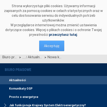
Przejdź do komentarzy
Strona wykorzystuje pliki cookies. Używamy informacji
zapisanych za pomocą cookies w celach statystycznych oraz w
celu dostosowania serwisu do indywidualnych potrzeb
użytkowników.
W przeglądarce internetowej można zmienić ustawienia
dotyczące cookies. Więcej o plikach cookies i o ochronie Twojej
prywatności
przeczytasz tutaj
.
Akceptuję
Biuro prasowe
Aktualności
Nowa kadencja zarządu Polskich Sieci Elektroenergetycznych
>
>
BIURO PRASOWE
Aktualności
Komunikaty OSP
Prosto o energetyce
Jak funkcjonuje Krajowy System Elektroenergetyczny?