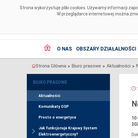
Przejdź do komentarzy
Strona wykorzystuje pliki cookies. Używamy informacji za
W przeglądarce internetowej można zmien
O NAS
OBSZARY DZIAŁALNOŚCI
Strona Główna
Biuro prasowe
Aktualności
>
>
>
BIURO PRASOWE
1
Aktualności
N
Komunikaty OSP
Prosto o energetyce
10 
202
Jak funkcjonuje Krajowy System
Dok
Elektroenergetyczny?