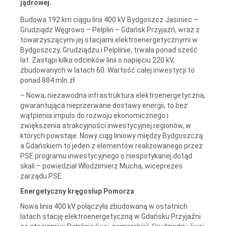
jądrowej.
Budowa 192 km ciągu linii 400 kV Bydgoszcz Jasiniec –
Grudziądz Węgrowo – Pelplin – Gdańsk Przyjaźń, wraz z
towarzyszącymi jej stacjami elektroenergetycznymi w
Bydgoszczy, Grudziądzu i Pelplinie, trwała ponad sześć
lat. Zastąpi kilka odcinków linii o napięciu 220 kV,
zbudowanych w latach 60. Wartość całej inwestycji to
ponad 884 mln zł.
– Nowa, niezawodna infrastruktura elektroenergetyczna,
gwarantująca nieprzerwane dostawy energii, to bez
wątpienia impuls do rozwoju ekonomicznego i
zwiększenia atrakcyjności inwestycyjnej regionów, w
których powstaje. Nowy ciąg liniowy między Bydgoszczą
a Gdańskiem to jeden z elementów realizowanego przez
PSE programu inwestycyjnego o niespotykanej dotąd
skali – powiedział Włodzimierz Mucha, wiceprezes
zarządu PSE.
Energetyczny kręgosłup Pomorza
Nowa linia 400 kV połączyła zbudowaną w ostatnich
latach stację elektroenergetyczną w Gdańsku Przyjaźni