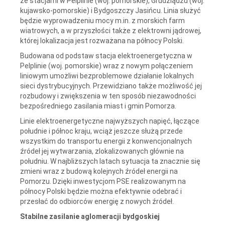
ze stacjami w Pelplinie (woj. pomorskie), Grudziądzu (woj.
kujawsko-pomorskie) i Bydgoszczy Jasińcu. Linia służyć
będzie wyprowadzeniu mocy m.in. z morskich farm
wiatrowych, a w przyszłości także z elektrowni jądrowej,
której lokalizacja jest rozważana na północy Polski.
Budowana od podstaw stacja elektroenergetyczna w
Pelplinie (woj. pomorskie) wraz z nowym połączeniem
liniowym umożliwi bezproblemowe działanie lokalnych
sieci dystrybucyjnych. Przewidziano także możliwość jej
rozbudowy i zwiększenia w ten sposób niezawodności
bezpośredniego zasilania miast i gmin Pomorza.
Linie elektroenergetyczne najwyższych napięć, łączące
południe i północ kraju, wciąż jeszcze służą przede
wszystkim do transportu energii z konwencjonalnych
źródeł jej wytwarzania, zlokalizowanych głównie na
południu. W najbliższych latach sytuacja ta znacznie się
zmieni wraz z budową kolejnych źródeł energii na
Pomorzu. Dzięki inwestycjom PSE realizowanym na
północy Polski będzie można efektywnie odebrać i
przesłać do odbiorców energię z nowych źródeł.
Stabilne zasilanie aglomeracji bydgoskiej