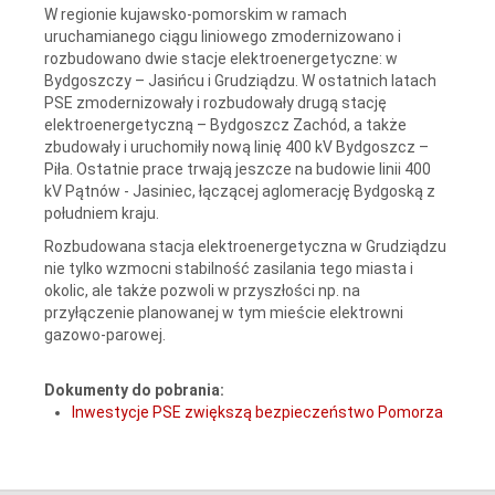
W regionie kujawsko-pomorskim w ramach
uruchamianego ciągu liniowego zmodernizowano i
rozbudowano dwie stacje elektroenergetyczne: w
Bydgoszczy – Jasińcu i Grudziądzu. W ostatnich latach
PSE zmodernizowały i rozbudowały drugą stację
elektroenergetyczną – Bydgoszcz Zachód, a także
zbudowały i uruchomiły nową linię 400 kV Bydgoszcz –
Piła. Ostatnie prace trwają jeszcze na budowie linii 400
kV Pątnów - Jasiniec, łączącej aglomerację Bydgoską z
południem kraju.
Rozbudowana stacja elektroenergetyczna w Grudziądzu
nie tylko wzmocni stabilność zasilania tego miasta i
okolic, ale także pozwoli w przyszłości np. na
przyłączenie planowanej w tym mieście elektrowni
gazowo-parowej.
Dokumenty do pobrania:
Inwestycje PSE zwiększą bezpieczeństwo Pomorza