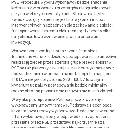
PSE. Procedura wyboru wykonawcy będzie znacznie
krótsza niż w przypadku przetargów nieograniczonych
przy największych inwestycjach. Stosowana będzie
zwłaszcza, gdy konieczne jest np. wykonanie robót
interwencyjnych niezbędnych dla zachowania ciągłości
funkcjonowania systemu elektroenergetycznego albo
natychmiastowe wznowienie prac na przerwanej
inwestycji.
Wprowadzone zostają uproszczone formalne i
techniczne warunki udziału w postępowaniu, co umożliwi
realizację zleceń przez szeroką grupę przedsiębiorstw.
PSE po raz pierwszy otwierają się też na wykonawców z
doświadczeniem w pracach na instalacjach o napięciu
110 kV, a nie jak dotychczas 220 i 400 kV. Istotnym
kryterium udziału w postępowaniu będzie minimalny
roczny obrót na poziomie nie niższym niż milion złotych.
W wyniku postępowania PSE podpiszą z wybranymi
wykonawcami umowy ramowe. Podstawą zleceń będą
każdorazowo umowy wykonawcze. Będą one zawierane
z tym wykonawcą, który w odpowiedzi na zaproszenie
przesłane przez PSE przedstawi najkorzystniejszą
ofertę szczegółową. Jednym z kluczowych kryteriów