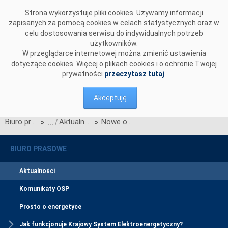
Przejdź do komentarzy
Strona wykorzystuje pliki cookies. Używamy informacji
zapisanych za pomocą cookies w celach statystycznych oraz w
celu dostosowania serwisu do indywidualnych potrzeb
użytkowników.
W przeglądarce internetowej można zmienić ustawienia
dotyczące cookies. Więcej o plikach cookies i o ochronie Twojej
prywatności
przeczytasz tutaj
.
Akceptuję
Biuro prasowe
Aktualności
Nowe obowiązujące standardy techniczne w PSE
>
>
BIURO PRASOWE
Aktualności
Komunikaty OSP
Prosto o energetyce
Jak funkcjonuje Krajowy System Elektroenergetyczny?