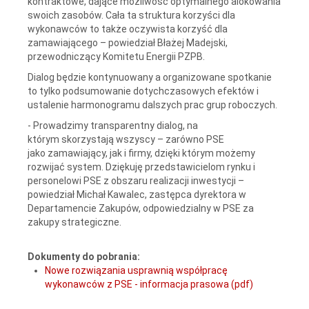
kontraktowe, dające możliwość optymalnego alokowania
swoich zasobów. Cała ta struktura korzyści dla
wykonawców to także oczywista korzyść dla
zamawiającego – powiedział Błażej Madejski,
przewodniczący Komitetu Energii PZPB.
Dialog będzie kontynuowany a organizowane spotkanie
to tylko podsumowanie dotychczasowych efektów i
ustalenie harmonogramu dalszych prac grup roboczych.
- Prowadzimy transparentny dialog, na
którym skorzystają wszyscy – zarówno PSE
jako zamawiający, jak i firmy, dzięki którym możemy
rozwijać system. Dziękuję przedstawicielom rynku i
personelowi PSE z obszaru realizacji inwestycji –
powiedział Michał Kawalec, zastępca dyrektora w
Departamencie Zakupów, odpowiedzialny w PSE za
zakupy strategiczne.
Dokumenty do pobrania:
Nowe rozwiązania usprawnią współpracę
wykonawców z PSE - informacja prasowa (pdf)