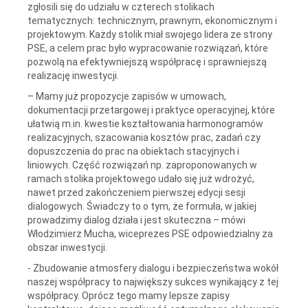
zgłosili się do udziału w czterech stolikach
tematycznych: technicznym, prawnym, ekonomicznym i
projektowym. Każdy stolik miał swojego lidera ze strony
PSE, a celem prac było wypracowanie rozwiązań, które
pozwolą na efektywniejszą współpracę i sprawniejszą
realizację inwestycji.
– Mamy już propozycje zapisów w umowach,
dokumentacji przetargowej i praktyce operacyjnej, które
ułatwią m.in. kwestie kształtowania harmonogramów
realizacyjnych, szacowania kosztów prac, zadań czy
dopuszczenia do prac na obiektach stacyjnych i
liniowych. Część rozwiązań np. zaproponowanych w
ramach stolika projektowego udało się już wdrożyć,
nawet przed zakończeniem pierwszej edycji sesji
dialogowych. Świadczy to o tym, że formuła, w jakiej
prowadzimy dialog działa i jest skuteczna – mówi
Włodzimierz Mucha, wiceprezes PSE odpowiedzialny za
obszar inwestycji.
- Zbudowanie atmosfery dialogu i bezpieczeństwa wokół
naszej współpracy to największy sukces wynikający z tej
współpracy. Oprócz tego mamy lepsze zapisy