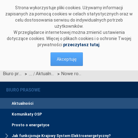
Przejdź do komentarzy
Strona wykorzystuje pliki cookies. Używamy informacji
zapisanych za pomocą cookies w celach statystycznych oraz w
celu dostosowania serwisu do indywidualnych potrzeb
użytkowników.
W przeglądarce internetowej można zmienić ustawienia
dotyczące cookies. Więcej o plikach cookies i o ochronie Twojej
prywatności
przeczytasz tutaj
.
Akceptuję
Biuro prasowe
Aktualności
Nowe rozwiązania usprawnią współpracę wykonawców z PSE
>
>
BIURO PRASOWE
Aktualności
Komunikaty OSP
Prosto o energetyce
Jak funkcjonuje Krajowy System Elektroenergetyczny?