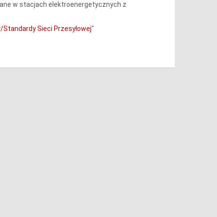
ane w stacjach elektroenergetycznych z
Standardy Sieci Przesyłowej
"