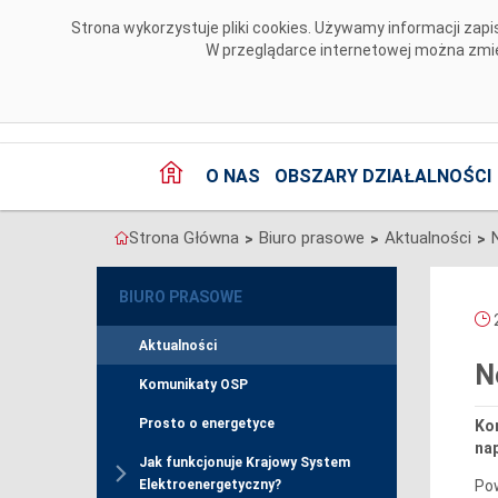
Przejdź do komentarzy
Strona wykorzystuje pliki cookies. Używamy informacji za
W przeglądarce internetowej można zmien
O NAS
OBSZARY DZIAŁALNOŚCI
Strona Główna
Biuro prasowe
Aktualności
>
>
>
BIURO PRASOWE
2
Aktualności
N
Komunikaty OSP
Prosto o energetyce
Ko
na
Jak funkcjonuje Krajowy System
Pow
Elektroenergetyczny?