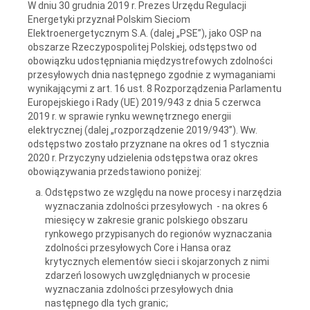
W dniu 30 grudnia 2019 r. Prezes Urzędu Regulacji
Energetyki przyznał Polskim Sieciom
Elektroenergetycznym S.A. (dalej „PSE”), jako OSP na
obszarze Rzeczypospolitej Polskiej, odstępstwo od
obowiązku udostępniania międzystrefowych zdolności
przesyłowych dnia następnego zgodnie z wymaganiami
wynikającymi z art. 16 ust. 8 Rozporządzenia Parlamentu
Europejskiego i Rady (UE) 2019/943 z dnia 5 czerwca
2019 r. w sprawie rynku wewnętrznego energii
elektrycznej (dalej „rozporządzenie 2019/943”). Ww.
odstępstwo zostało przyznane na okres od 1 stycznia
2020 r. Przyczyny udzielenia odstępstwa oraz okres
obowiązywania przedstawiono poniżej:
Odstępstwo ze względu na nowe procesy i narzędzia
wyznaczania zdolności przesyłowych - na okres 6
miesięcy w zakresie granic polskiego obszaru
rynkowego przypisanych do regionów wyznaczania
zdolności przesyłowych Core i Hansa oraz
krytycznych elementów sieci i skojarzonych z nimi
zdarzeń losowych uwzględnianych w procesie
wyznaczania zdolności przesyłowych dnia
następnego dla tych granic;