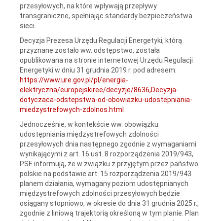
przesyłowych, na które wpływają przepływy
transgraniczne, spełniając standardy bezpieczeństwa
sieci.
Decyzja Prezesa Urzędu Regulacji Energetyki, którą
przyznane zostało ww. odstępstwo, została
opublikowana na stronie internetowej Urzędu Regulacji
Energetyki w dniu 31 grudnia 2019 r. pod adresem:
https://www.ure.gov.pl/pl/energia-
elektryczna/europejskiree/decyzje/8636,Decyzja-
dotyczaca-odstepstwa-od-obowiazku-udostepniania-
miedzystrefowych-zdolnos.html
Jednocześnie, w kontekście ww. obowiązku
udostępniania międzystrefowych zdolności
przesyłowych dnia następnego zgodnie z wymaganiami
wynikającymi z art. 16 ust. 8 rozporządzenia 2019/943,
PSE informują, że w związku z przyjętym przez państwo
polskie na podstawie art. 15 rozporządzenia 2019/943
planem działania, wymagany poziom udostępnianych
międzystrefowych zdolności przesyłowych będzie
osiągany stopniowo, w okresie do dnia 31 grudnia 2025 r.,
zgodnie z liniową trajektorią określoną w tym planie. Plan