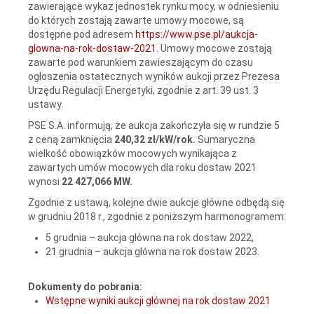
zawierające wykaz jednostek rynku mocy, w odniesieniu
do których zostają zawarte umowy mocowe, są
dostępne pod adresem
https://www.pse.pl/aukcja-
glowna-na-rok-dostaw-2021
. Umowy mocowe zostają
zawarte pod warunkiem zawieszającym do czasu
ogłoszenia ostatecznych wyników aukcji przez Prezesa
Urzędu Regulacji Energetyki, zgodnie z art. 39 ust. 3
ustawy.
PSE S.A. informują, że aukcja zakończyła się w rundzie 5
z ceną zamknięcia
240,32 zł/kW/rok.
Sumaryczna
wielkość obowiązków mocowych wynikająca z
zawartych umów mocowych dla roku dostaw 2021
wynosi
22 427,066 MW.
Zgodnie z ustawą, kolejne dwie aukcje główne odbędą się
w grudniu 2018 r., zgodnie z poniższym harmonogramem:
5 grudnia – aukcja główna na rok dostaw 2022,
21 grudnia – aukcja główna na rok dostaw 2023.
Dokumenty do pobrania:
Wstępne wyniki aukcji głównej na rok dostaw 2021