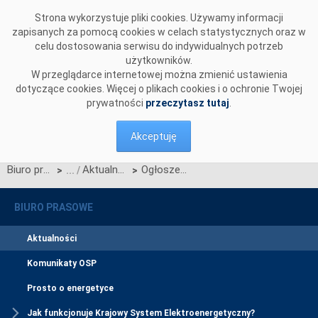
Przejdź do komentarzy
Strona wykorzystuje pliki cookies. Używamy informacji
zapisanych za pomocą cookies w celach statystycznych oraz w
celu dostosowania serwisu do indywidualnych potrzeb
użytkowników.
W przeglądarce internetowej można zmienić ustawienia
dotyczące cookies. Więcej o plikach cookies i o ochronie Twojej
prywatności
przeczytasz tutaj
.
Akceptuję
Biuro prasowe
Aktualności
Ogłoszenie wstępnych wyników aukcji głównej na rok dostaw 2021
>
>
BIURO PRASOWE
Aktualności
Komunikaty OSP
Prosto o energetyce
Jak funkcjonuje Krajowy System Elektroenergetyczny?