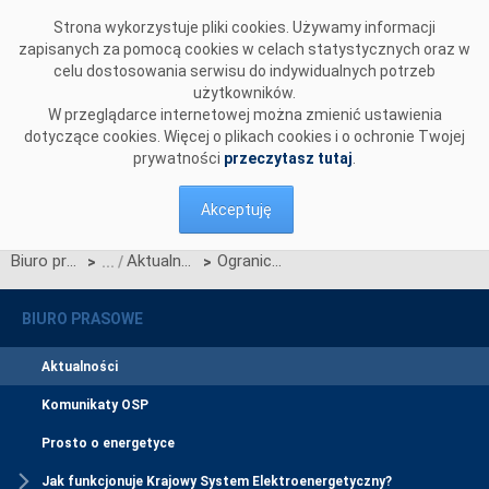
Przejdź do komentarzy
Strona wykorzystuje pliki cookies. Używamy informacji
zapisanych za pomocą cookies w celach statystycznych oraz w
celu dostosowania serwisu do indywidualnych potrzeb
użytkowników.
W przeglądarce internetowej można zmienić ustawienia
dotyczące cookies. Więcej o plikach cookies i o ochronie Twojej
prywatności
przeczytasz tutaj
.
Akceptuję
Biuro prasowe
Aktualności
Ograniczenia i redukcja zdolności przesyłowych wymiany międzysystemowej
>
>
BIURO PRASOWE
Aktualności
Komunikaty OSP
Prosto o energetyce
Jak funkcjonuje Krajowy System Elektroenergetyczny?