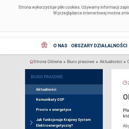
Przejdź do komentarzy
Strona wykorzystuje pliki cookies. Używamy informacji za
W przeglądarce internetowej można zmien
O NAS
OBSZARY DZIAŁALNOŚCI
Strona Główna
Biuro prasowe
Aktualności
>
>
>
BIURO PRASOWE
2
Aktualności
O
Komunikaty OSP
Prosto o energetyce
Pla
któ
Jak funkcjonuje Krajowy System
Aby
Elektroenergetyczny?