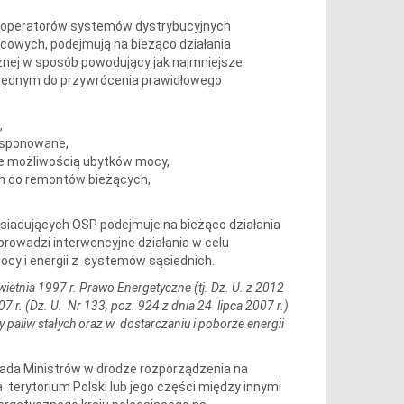
i operatorów systemów dystrybucyjnych
cowych, podejmują na bieżąco działania
nej w sposób powodujący jak najmniejsze
ezbędnym do przywrócenia prawidłowego
,
ysponowane,
ce możliwością ubytków mocy,
h do remontów bieżących,
siadujących OSP podejmuje na bieżąco działania
owadzi interwencyjne działania w celu
cy i energii z systemów sąsiednich.
ietnia 1997 r. Prawo Energetyczne (tj. Dz. U. z 2012
7 r. (Dz. U. Nr 133, poz. 924 z dnia 24 lipca 2007 r.)
paliw stałych oraz w dostarczaniu i poborze energii
Rada Ministrów w drodze rozporządzenia na
terytorium Polski lub jego części między innymi