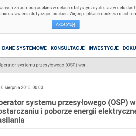
pisanych za pomocą cookies w celach statystycznych oraz w celu dos
ić ustawienia dotyczące cookies. Więcej o plikach cookies i o ochro
Akceptuję
DANE SYSTEMOWE
KONSULTACJE
INWESTYCJE
DOKU
Operator systemu przesyłowego (OSP) wprowadza ograniczenia w dostarczaniu i poborze energii elektrycznej. Ogłoszono 19 i 20 stopień zasilania
0 sierpnia 2015, 00:00
perator systemu przesyłowego (OSP) w
ostarczaniu i poborze energii elektryczn
asilania