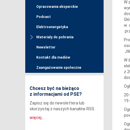
W z
Opracowania eksperckie
wy
dos
Podcast
Głó
w c
Elektroenergetyka
prz
Materiały do pobrania
Pr
osi
Newsletter
JW
Kontakt dla mediów
W ś
ele
Zaangażowanie społeczne
z 2
dos
Ogł
Chcesz być na bieżąco
z informacjami od PSE?
20 
19 
Zapisz się do newslettera lub
skorzystaj z naszych kanałów RSS.
Ogr
pow
więcej...
Ogr
do