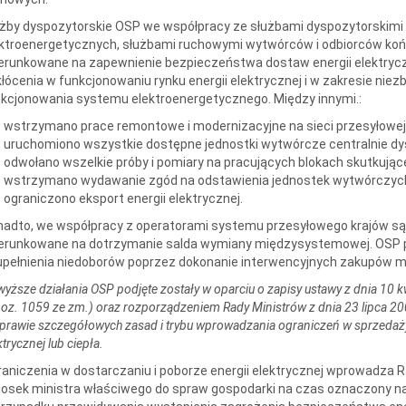
użby dyspozytorskie OSP we współpracy ze służbami dyspozytorskim
ktroenergetycznych, służbami ruchowymi wytwórców i odbiorców koń
erunkowane na zapewnienie bezpieczeństwa dostaw energii elektrycz
łócenia w funkcjonowaniu rynku energii elektrycznej i w zakresie ni
kcjonowania systemu elektroenergetycznego. Między innymi.:
wstrzymano prace remontowe i modernizacyjne na sieci przesyłowej
uruchomiono wszystkie dostępne jednostki wytwórcze centralnie d
odwołano wszelkie próby i pomiary na pracujących blokach skutkują
wstrzymano wydawanie zgód na odstawienia jednostek wytwórczyc
ograniczono eksport energii elektrycznej.
adto, we współpracy z operatorami systemu przesyłowego krajów są
erunkowane na dotrzymanie salda wymiany międzysystemowej. OSP pr
pełnienia niedoborów poprzez dokonanie interwencyjnych zakupów mo
yższe działania OSP podjęte zostały w oparciu o zapisy ustawy z dnia 10 kw
 poz. 1059 ze zm.) oraz rozporządzeniem Rady Ministrów z dnia 23 lipca 200
prawie szczegółowych zasad i trybu wprowadzania ograniczeń w sprzedaży 
ktrycznej lub ciepła.
aniczenia w dostarczaniu i poborze energii elektrycznej wprowadza 
osek ministra właściwego do spraw gospodarki na czas oznaczony na 