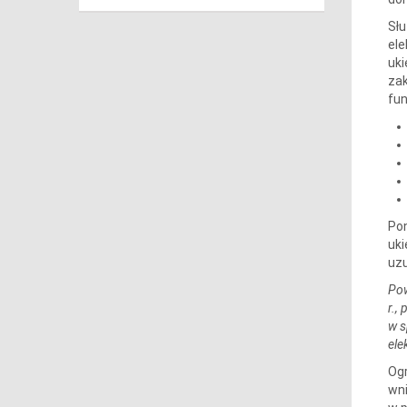
Sł
ele
uki
zak
fun
Pon
uki
uzu
Pow
r.,
w s
ele
Ogr
wni