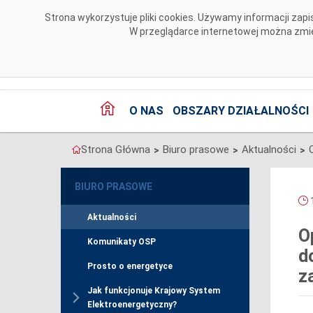
Przejdź do komentarzy
Strona wykorzystuje pliki cookies. Używamy informacji za
W przeglądarce internetowej można zmien
O NAS
OBSZARY DZIAŁALNOŚCI
Strona Główna
Biuro prasowe
Aktualności
>
>
>
BIURO PRASOWE
1
Aktualności
O
Komunikaty OSP
d
Prosto o energetyce
z
Jak funkcjonuje Krajowy System
Elektroenergetyczny?