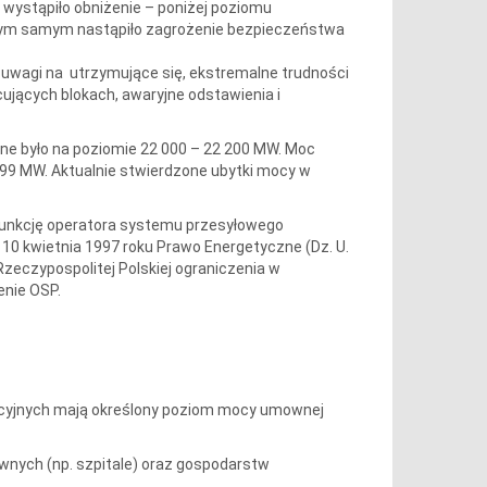
u wystąpiło obniżenie – poniżej poziomu
ym samym nastąpiło zagrożenie bezpieczeństwa
uwagi na utrzymujące się, ekstremalne trudności
ujących blokach, awaryjne odstawienia i
e było na poziomie 22 000 – 22 200 MW. Moc
099 MW. Aktualnie stwierdzone ubytki mocy w
 funkcję operatora systemu przesyłowego
a 10 kwietnia 1997 roku Prawo Energetyczne (Dz. U.
Rzeczypospolitej Polskiej ograniczenia w
enie OSP.
cyjnych mają określony poziom mocy umownej
ywnych (np. szpitale) oraz gospodarstw