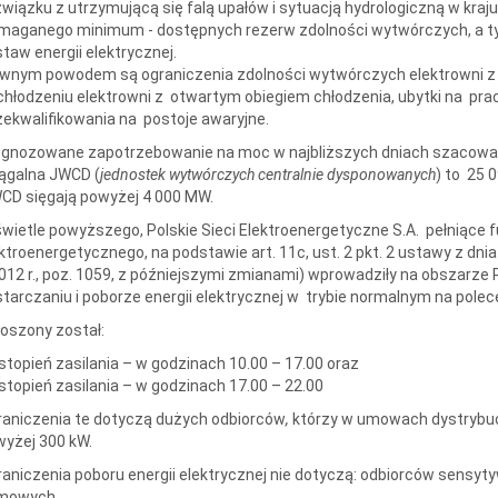
wiązku z utrzymującą się falą upałów i sytuacją hydrologiczną w kraj
maganego minimum - dostępnych rezerw zdolności wytwórczych, a t
taw energii elektrycznej.
wnym powodem są ograniczenia zdolności wytwórczych elektrowni z 
hłodzeniu elektrowni z otwartym obiegiem chłodzenia, ubytki na prac
ekwalifikowania na postoje awaryjne.
ognozowane zapotrzebowanie na moc w najbliższych dniach szacowan
ągalna JWCD (
jednostek wytwórczych centralnie dysponowanych
) to 25 
CD sięgają powyżej 4 000 MW.
wietle powyższego, Polskie Sieci Elektroenergetyczne S.A. pełniące
ktroenergetycznego, na podstawie art. 11c, ust. 2 pkt. 2 ustawy z dni
012 r., poz. 1059, z późniejszymi zmianami) wprowadziły na obszarze 
tarczaniu i poborze energii elektrycznej w trybie normalnym na polec
oszony został:
stopień zasilania – w godzinach 10.00 – 17.00 oraz
stopień zasilania – w godzinach 17.00 – 22.00
aniczenia te dotyczą dużych odbiorców
,
którzy w umowach dystrybu
yżej 300 kW.
aniczenia poboru energii elektrycznej nie dotyczą: odbiorców sensyt
mowych.