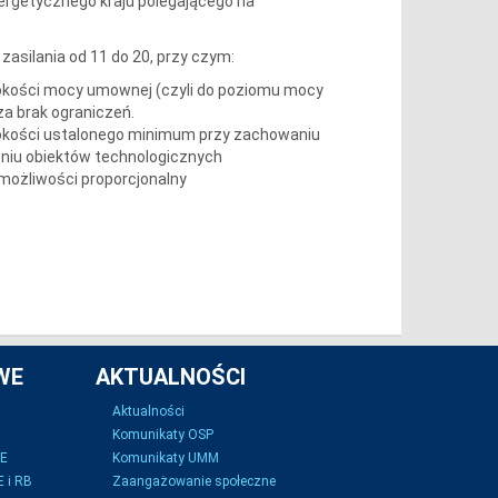
rgetycznego kraju polegającego na
asilania od 11 do 20, przy czym:
sokości mocy umownej (czyli do poziomu mocy
a brak ograniczeń.
ysokości ustalonego minimum przy zachowaniu
eniu obiektów technologicznych
 możliwości proporcjonalny
WE
AKTUALNOŚCI
Aktualności
Komunikaty OSP
SE
Komunikaty UMM
 i RB
Zaangażowanie społeczne