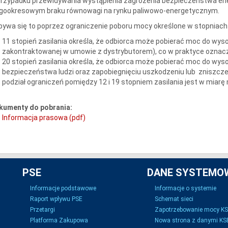
rzypadku przewidywania wystąpienia zagrożenia bezpieczeństwa ene
ugookresowym braku równowagi na rynku paliwowo-energetycznym.
ywa się to poprzez ograniczenie poboru mocy określone w stopniach z
11 stopień zasilania określa, że odbiorca może pobierać moc do wy
zakontraktowanej w umowie z dystrybutorem), co w praktyce oznacz
20 stopień zasilania określa, że odbiorca może pobierać moc do w
bezpieczeństwa ludzi oraz zapobiegnięciu uszkodzeniu lub zniszcz
podział ograniczeń pomiędzy 12 i 19 stopniem zasilania jest w miarę
kumenty do pobrania:
Informacja prasowa (pdf)
PSE
DANE SYSTEMO
Informacje podstawowe
Informacje o systemie
Raport wpływu PSE
Schemat sieci
Przetargi
Zapotrzebowanie mocy K
Platforma Zakupowa
Nowa strona z danymi KSE