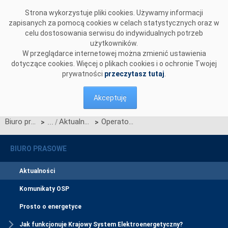
Przejdź do komentarzy
Strona wykorzystuje pliki cookies. Używamy informacji
zapisanych za pomocą cookies w celach statystycznych oraz w
celu dostosowania serwisu do indywidualnych potrzeb
użytkowników.
W przeglądarce internetowej można zmienić ustawienia
dotyczące cookies. Więcej o plikach cookies i o ochronie Twojej
prywatności
przeczytasz tutaj
.
Akceptuję
Biuro prasowe
Aktualności
Operatorzy systemów przesyłowych analizują wniosek Ukrenergo o synchronizację
>
>
BIURO PRASOWE
Aktualności
Komunikaty OSP
Prosto o energetyce
Jak funkcjonuje Krajowy System Elektroenergetyczny?