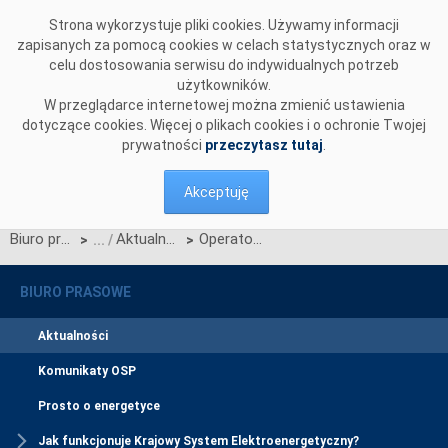
Przejdź do komentarzy
Strona wykorzystuje pliki cookies. Używamy informacji
zapisanych za pomocą cookies w celach statystycznych oraz w
celu dostosowania serwisu do indywidualnych potrzeb
użytkowników.
W przeglądarce internetowej można zmienić ustawienia
dotyczące cookies. Więcej o plikach cookies i o ochronie Twojej
prywatności
przeczytasz tutaj
.
Akceptuję
Biuro prasowe
Aktualności
Operatorzy z Polski i Słowacji przeprowadzili udane próby odbudowy systemu po blackoucie
>
>
BIURO PRASOWE
Aktualności
Komunikaty OSP
Prosto o energetyce
Jak funkcjonuje Krajowy System Elektroenergetyczny?