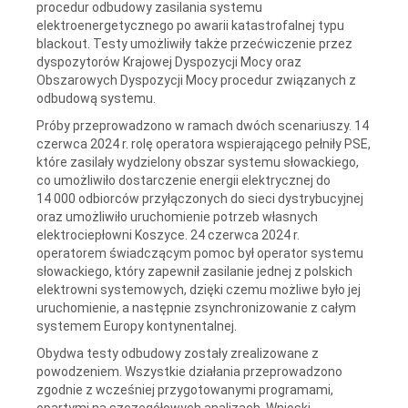
procedur odbudowy zasilania systemu
elektroenergetycznego po awarii katastrofalnej typu
blackout. Testy umożliwiły także przećwiczenie przez
dyspozytorów Krajowej Dyspozycji Mocy oraz
Obszarowych Dyspozycji Mocy procedur związanych z
odbudową systemu.
Próby przeprowadzono w ramach dwóch scenariuszy. 14
czerwca 2024 r. rolę operatora wspierającego pełniły PSE,
które zasilały wydzielony obszar systemu słowackiego,
co umożliwiło dostarczenie energii elektrycznej do
14 000 odbiorców przyłączonych do sieci dystrybucyjnej
oraz umożliwiło uruchomienie potrzeb własnych
elektrociepłowni Koszyce. 24 czerwca 2024 r.
operatorem świadczącym pomoc był operator systemu
słowackiego, który zapewnił zasilanie jednej z polskich
elektrowni systemowych, dzięki czemu możliwe było jej
uruchomienie, a następnie zsynchronizowanie z całym
systemem Europy kontynentalnej.
Obydwa testy odbudowy zostały zrealizowane z
powodzeniem. Wszystkie działania przeprowadzono
zgodnie z wcześniej przygotowanymi programami,
opartymi na szczegółowych analizach. Wnioski