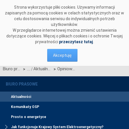
Przejdź do komentarzy
Strona wykorzystuje pliki cookies. Używamy informacji
zapisanych za pomocą cookies w celach statystycznych oraz w
celu dostosowania serwisu do indywidualnych potrzeb
użytkowników.
W przeglądarce internetowej można zmienić ustawienia
dotyczące cookies. Więcej o plikach cookies i o ochronie Twojej
prywatności
przeczytasz tutaj
.
Akceptuję
Biuro prasowe
Aktualności
Opiniowanie Standardowej Specyfikacji Technicznej WYŁĄCZNIKI DO SIECI 220 i 400 kV
>
>
BIURO PRASOWE
Aktualności
Komunikaty OSP
Prosto o energetyce
Jak funkcjonuje Krajowy System Elektroenergetyczny?