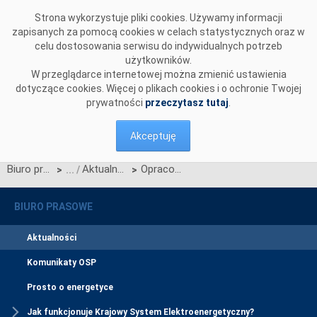
Przejdź do komentarzy
Strona wykorzystuje pliki cookies. Używamy informacji
zapisanych za pomocą cookies w celach statystycznych oraz w
celu dostosowania serwisu do indywidualnych potrzeb
użytkowników.
W przeglądarce internetowej można zmienić ustawienia
dotyczące cookies. Więcej o plikach cookies i o ochronie Twojej
prywatności
przeczytasz tutaj
.
Akceptuję
Biuro prasowe
Aktualności
Opracowanie Planu Koordynacyjnego Rocznego na 2008, 2009 i 2010 r.
>
>
BIURO PRASOWE
Aktualności
Komunikaty OSP
Prosto o energetyce
Jak funkcjonuje Krajowy System Elektroenergetyczny?