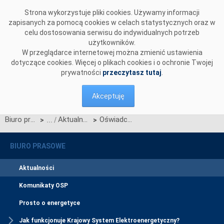
Przejdź do komentarzy
Strona wykorzystuje pliki cookies. Używamy informacji
zapisanych za pomocą cookies w celach statystycznych oraz w
celu dostosowania serwisu do indywidualnych potrzeb
użytkowników.
W przeglądarce internetowej można zmienić ustawienia
dotyczące cookies. Więcej o plikach cookies i o ochronie Twojej
prywatności
przeczytasz tutaj
.
Akceptuję
Biuro prasowe
Aktualności
Oświadczenie Rady Nadzorczej z dnia 22 marca 2010 - godz. 19:00
>
>
BIURO PRASOWE
Aktualności
Komunikaty OSP
Prosto o energetyce
Jak funkcjonuje Krajowy System Elektroenergetyczny?